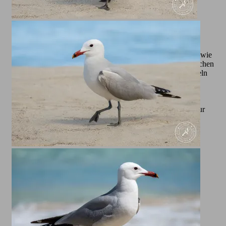
Das Verhalten der Mittelmeermöwe ist ebenso faszinierend wie
ihr Erscheinungsbild. Während der Brutzeit, die meist zwischen
März und Juli liegt, nisten sie in Kolonien auf Klippen, Inseln
oder anderen geschützten Gebieten. Ihre Jungen werden
liebevoll versorgt und verteidigt, oft auch gegen größere
Bedrohungen. Ihre Rufe, ein markantes, oft schrilles „kjaa-
kjaa“, sind an den Küsten kaum zu überhören und tragen zur
besonderen Atmosphäre dieser Orte bei. Alle hier von mir
gezeigten Bilder sind übrigens rund um Cala Millor auf
Mallorca entstanden.