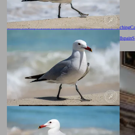
Animals
animal
Animalportrait
Beach
Bird
Birds
Birdwatcher
Birirdwatching
Ca
Millor
Gaviota
gaviota patiamarilla
Gull
Larinae
Larus
michahellis
Mallorca
Mittelmeer
Mittelmeermöve
Möve
Seagull
spain
S
legged gull