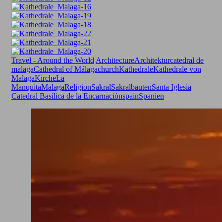
Travel - Around the World
Architecture
Architektur
catedral de
malaga
Cathedral of Málaga
church
Kathedrale
Kathedrale von
Malaga
Kirche
La
Manquita
Malaga
Religion
Sakral
Sakralbauten
Santa Iglesia
Catedral Basílica de la Encarnación
spain
Spanien