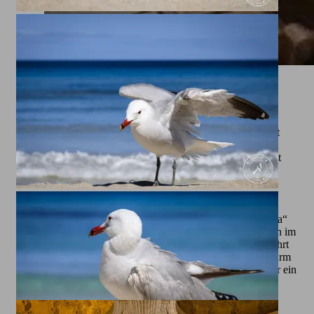
Die Kathedrale von Malaga
Gleich vorweg. Die Kathedrale kostet Eintritt. Und sie steht
eng umbaut in mitten der Altstadt. Deswegen habe ich auch
keine Bilder von außen gemacht. Bewölkung, ein baugerüst
und sehr viele Menchen spachen dagegen. Leider hat die
Kathedrale Probleme mit dem Dach und Feuchtigkeit.
Deswegen das Baugerüst.
Die Kathedrale von Málaga, auch bekannt als „La Manquita“
oder „Die Einarmige“, ist ein beeindruckendes Wahrzeichen im
Herzen der Stadt Málaga, Andalusien. Dieser Spitzname rührt
daher, dass die Kathedrale nur einen vollendeten Glockenturm
besitzt, während der zweite Turm unvollendet blieb, was ihr ein
einzigartiges und charakteristisches Aussehen verleiht.