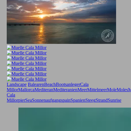
Landscape
Balearen
Beach
Bootsanleger
Cala
Millor
Mallorca
Mediteran
Mediteranien
Meer
Mittelmeer
Mole
Moles
M
Cala
Millor
pier
Sea
Sonnenaufgang
spain
Spanien
Steeg
Strand
Sunrise