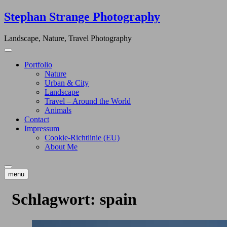
Skip
Stephan Strange Photography
to
content
Landscape, Nature, Travel Photography
Portfolio
Nature
Urban & City
Landscape
Travel – Around the World
Animals
Contact
Impressum
Cookie-Richtlinie (EU)
About Me
menu
Schlagwort:
spain