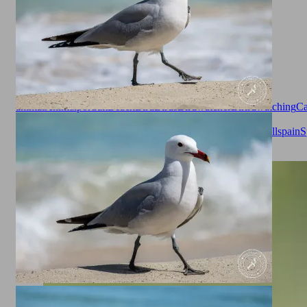
Animals
animal
Animalportrait
Beach
Bird
Birds
Birdwatcher
Birirdwatching
Ca
Millor
Gaviota
gaviota patiamarilla
Gull
Larinae
Larus
michahellis
Mallorca
Mittelmeer
Mittelmeermöve
Möve
Seagull
spain
S
legged gull