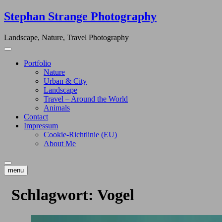
Skip
Stephan Strange Photography
to
content
Landscape, Nature, Travel Photography
Portfolio
Nature
Urban & City
Landscape
Travel – Around the World
Animals
Contact
Impressum
Cookie-Richtlinie (EU)
About Me
menu
Schlagwort:
Vogel