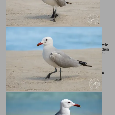
Das Verhalten der Mittelmeermöwe ist ebenso faszinierend wie
ihr Erscheinungsbild. Während der Brutzeit, die meist zwischen
März und Juli liegt, nisten sie in Kolonien auf Klippen, Inseln
oder anderen geschützten Gebieten. Ihre Jungen werden
liebevoll versorgt und verteidigt, oft auch gegen größere
Bedrohungen. Ihre Rufe, ein markantes, oft schrilles „kjaa-
kjaa“, sind an den Küsten kaum zu überhören und tragen zur
besonderen Atmosphäre dieser Orte bei. Alle hier von mir
gezeigten Bilder sind übrigens rund um Cala Millor auf
Mallorca entstanden.