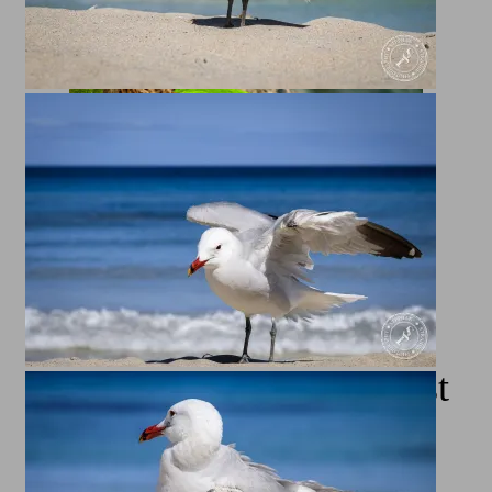
Zwei Lorikeets (Regenbogenlori beim kuscheln
auf einer Palme
Die Farbe der Lorikeets ist
wirklich bemerkenswert.
Ihr Gefieder ist in