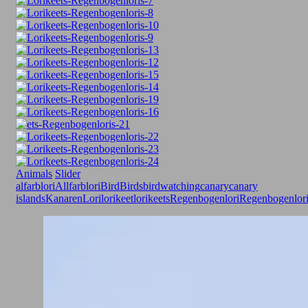
Animals
Slider
alfarblori
Allfarblori
Bird
Birds
birdwatching
canarycanary
islands
Kanaren
Lori
lorikeet
lorikeets
Regenbogenlori
Regenbogenlori