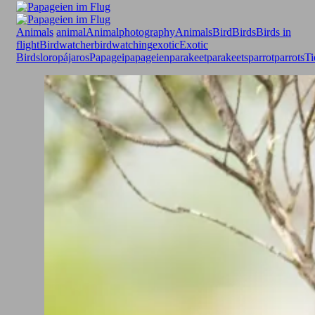
Animals
animal
Animalphotography
Animals
Bird
Birds
Birds in
flight
Birdwatcher
birdwatching
exotic
Exotic
Birds
loro
pájaros
Papagei
papageien
parakeet
parakeets
parrot
parrots
Ti