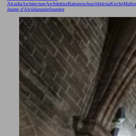
Alcudia
Architecture
Architektur
Balearen
church
Iglesia
Kirche
Mallor
Jaume d'Alcúdia
spain
Spanien