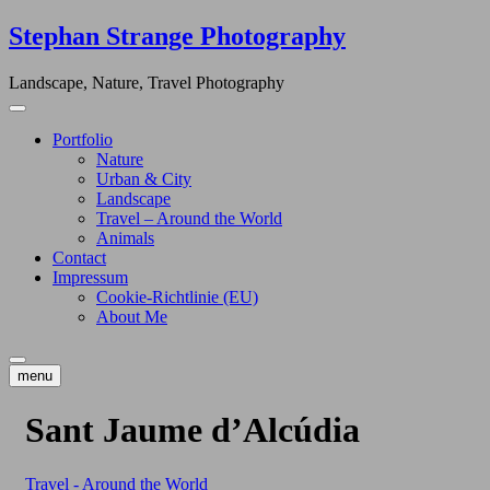
Skip
Stephan Strange Photography
to
content
Landscape, Nature, Travel Photography
Portfolio
Nature
Urban & City
Landscape
Travel – Around the World
Animals
Contact
Impressum
Cookie-Richtlinie (EU)
About Me
menu
Sant Jaume d’Alcúdia
Travel - Around the World