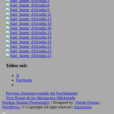
Teilen mit:
X
Facebook
Beitragsnavigation
Previous
Previous
Stangenpyramide mit Nachthimmel
Next
post:
Next
Roque de los Muchachos Milchstraße
post:
Stephan Strange Photography
| Designed by:
Theme Freesia
|
WordPress
| © Copyright All right reserved |
Impressum