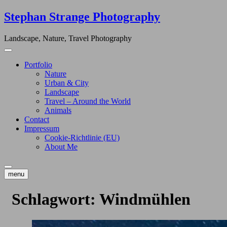
Skip
Stephan Strange Photography
to
content
Landscape, Nature, Travel Photography
Portfolio
Nature
Urban & City
Landscape
Travel – Around the World
Animals
Contact
Impressum
Cookie-Richtlinie (EU)
About Me
menu
Schlagwort:
Windmühlen