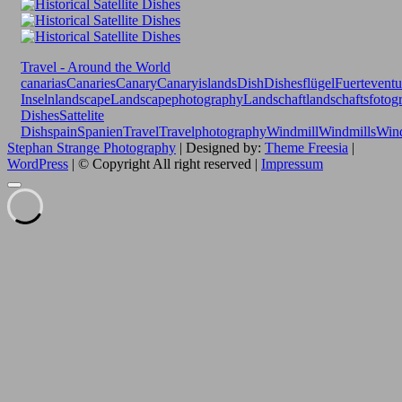
Travel - Around the World
canarias
Canaries
Canary
Canaryislands
Dish
Dishes
flügel
Fuerteventu
Inseln
landscape
Landscapephotography
Landschaft
landschaftsfotogr
Dishes
Sattelite
Dish
spain
Spanien
Travel
Travelphotography
Windmill
Windmills
Win
Stephan Strange Photography
| Designed by:
Theme Freesia
|
WordPress
| © Copyright All right reserved |
Impressum