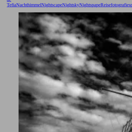
Tefia
Nachthimmel
Nightscape
Nightsky
Nightspape
Reisefotografie
s