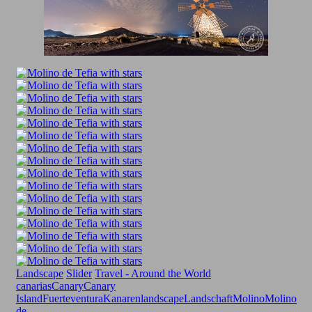
Landscape
Slider
Travel - Around the World
canarias
Canary
Canary
Island
Fuerteventura
Kanaren
landscape
Landschaft
Molino
Molino
de