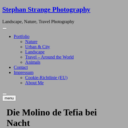
Skip
Stephan Strange Photography
to
content
Landscape, Nature, Travel Photography
Portfolio
Nature
Urban & City
Landscape
Travel – Around the World
Animals
Contact
Impressum
Cookie-Richtlinie (EU)
About Me
menu
Die Molino de Tefia bei
Nacht