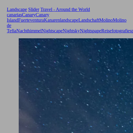
Landscape
Slider
Travel - Around the World
canarias
Canary
Canary
Island
Fuerteventura
Kanaren
landscape
Landschaft
Molino
Molino
de
Tefia
Nachthimmel
Nightscape
Nightsky
Nightspape
Reisefotografie
s