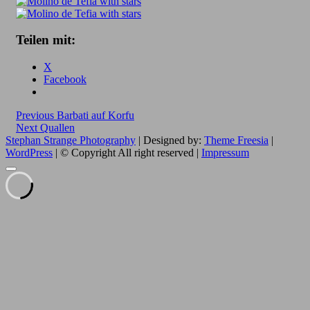
Teilen mit:
X
Facebook
Beitragsnavigation
Previous
Previous
Barbati auf Korfu
Next
post:
Next
Quallen
post:
Stephan Strange Photography
| Designed by:
Theme Freesia
|
WordPress
| © Copyright All right reserved |
Impressum