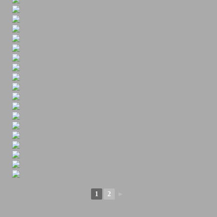
1
2
►