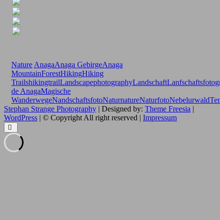
Nature
Anaga
Anaga Gebirge
Anaga
Mountain
Forest
Hiking
Hiking
Trails
hikingtrail
Landscapephotography
Landschaft
Lanfschaftsfotog
de Anaga
Magische
Wanderwege
Nandschaftsfoto
Natur
nature
Naturfoto
Nebelurwald
Ten
Stephan Strange Photography
| Designed by:
Theme Freesia
|
WordPress
| © Copyright All right reserved |
Impressum