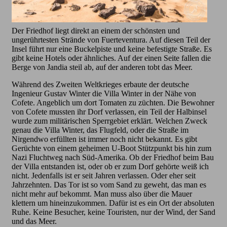
Der Friedhof liegt direkt an einem der schönsten und
ungerührtesten Strände von Fuerteventura. Auf diesen Teil der
Insel führt nur eine Buckelpiste und keine befestigte Straße. Es
gibt keine Hotels oder ähnliches. Auf der einen Seite fallen die
Berge von Jandia steil ab, auf der anderen tobt das Meer.
Während des Zweiten Weltkrieges erbaute der deutsche
Ingenieur Gustav Winter die Villa Winter in der Nähe von
Cofete. Angeblich um dort Tomaten zu züchten. Die Bewohner
von Cofete mussten ihr Dorf verlassen, ein Teil der Halbinsel
wurde zum militärischen Sperrgebiet erklärt. Welchen Zweck
genau die Villa Winter, das Flugfeld, oder die Straße im
Nirgendwo erfüllten ist immer noch nicht bekannt. Es gibt
Gerüchte von einem geheimen U-Boot Stützpunkt bis hin zum
Nazi Fluchtweg nach Süd-Amerika. Ob der Friedhof beim Bau
der Villa entstanden ist, oder ob er zum Dorf gehörte weiß ich
nicht. Jedenfalls ist er seit Jahren verlassen. Oder eher seit
Jahrzehnten. Das Tor ist so vom Sand zu geweht, das man es
nicht mehr auf bekommt. Man muss also über die Mauer
klettern um hineinzukommen. Dafür ist es ein Ort der absoluten
Ruhe. Keine Besucher, keine Touristen, nur der Wind, der Sand
und das Meer.