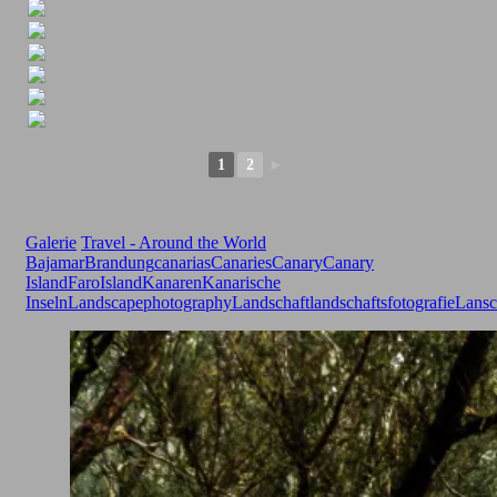
1
2
►
Galerie
Travel - Around the World
Bajamar
Brandung
canarias
Canaries
Canary
Canary
Island
Faro
Island
Kanaren
Kanarische
Inseln
Landscapephotography
Landschaft
landschaftsfotografie
Lansc