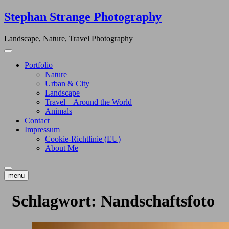
Skip
Stephan Strange Photography
to
content
Landscape, Nature, Travel Photography
Portfolio
Nature
Urban & City
Landscape
Travel – Around the World
Animals
Contact
Impressum
Cookie-Richtlinie (EU)
About Me
menu
Schlagwort:
Nandschaftsfoto