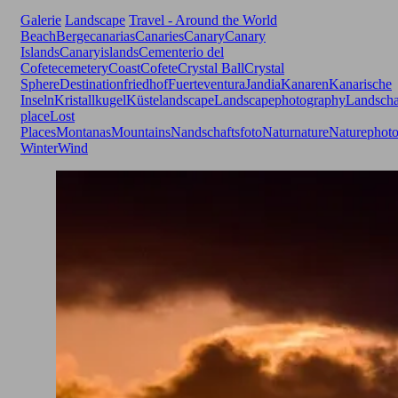
Galerie
Landscape
Travel - Around the World
Beach
Berge
canarias
Canaries
Canary
Canary
Islands
Canaryislands
Cementerio del
Cofete
cemetery
Coast
Cofete
Crystal Ball
Crystal
Sphere
Destination
friedhof
Fuerteventura
Jandia
Kanaren
Kanarische
Inseln
Kristallkugel
Küste
landscape
Landscapephotography
Landscha
place
Lost
Places
Montanas
Mountains
Nandschaftsfoto
Natur
nature
Naturephot
Winter
Wind