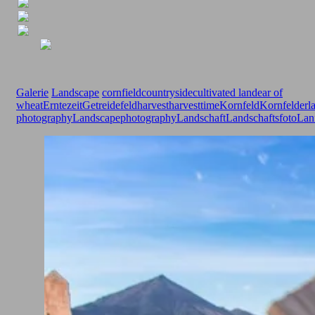
Galerie
Landscape
cornfield
countryside
cultivated land
ear of
wheat
Erntezeit
Getreidefeld
harvest
harvesttime
Kornfeld
Kornfelder
l
photography
Landscapephotography
Landschaft
Landschaftsfoto
Lanf