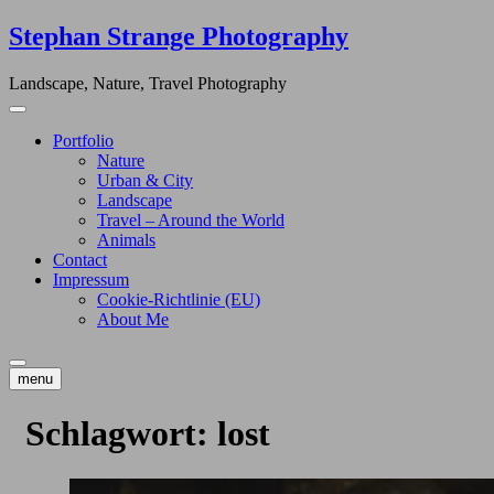
Skip
Stephan Strange Photography
to
content
Landscape, Nature, Travel Photography
Portfolio
Nature
Urban & City
Landscape
Travel – Around the World
Animals
Contact
Impressum
Cookie-Richtlinie (EU)
About Me
menu
Schlagwort:
lost