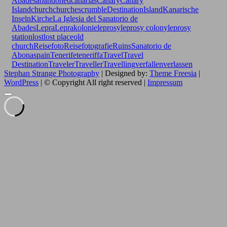
Abades
abandoned
canarias
Canary
Canary
Island
church
churches
crumble
Destination
Island
Kanarische
Inseln
Kirche
La Iglesia del Sanatorio de
Abades
Lepra
Leprakolonie
leprosy
leprosy colony
leprosy
station
lost
lost place
old
church
Reisefoto
Reisefotografie
Ruins
Sanatorio de
Abona
spain
Tenerife
teneriffa
Travel
Travel
Destination
Traveler
Traveller
Travelling
verfallen
verlassen
Stephan Strange Photography
| Designed by:
Theme Freesia
|
WordPress
| © Copyright All right reserved |
Impressum