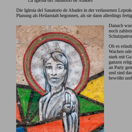
La Iglesia del Sanatorio de Abades
Die Iglesia del Sanatorio de Abades in der verlassenen Lepr
Planung als Heilanstalt begonnen, als sie dann allerdings fer
Danach wurd
noch zahlre
Schutzpatro
Ob es erlaub
Wachen oder 
stark mit Ga
ganzen reli
an Party gem
und sind dan
bewölkt und 