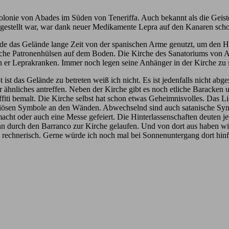
akolonie von Abades im Süden von Teneriffa. Auch bekannt als die Gei
tiggestellt war, war dank neuer Medikamente Lepra auf den Kanaren scho
e das Gelände lange Zeit von der spanischen Arme genutzt, um den H
iche Patronenhülsen auf dem Boden. Die Kirche des Sanatoriums von A
n er Leprakranken. Immer noch legen seine Anhänger in der Kirche zu s
t ist das Gelände zu betreten weiß ich nicht. Es ist jedenfalls nicht ab
ähnliches antreffen. Neben der Kirche gibt es noch etliche Baracken u
ffiti bemalt. Die Kirche selbst hat schon etwas Geheimnisvolles. Das Lic
giösen Symbole an den Wänden. Abwechselnd sind auch satanische Symb
acht oder auch eine Messe gefeiert. Die Hinterlassenschaften deuten je
n durch den Barranco zur Kirche gelaufen. Und von dort aus haben wir
rechnerisch. Gerne würde ich noch mal bei Sonnenuntergang dort hinfah