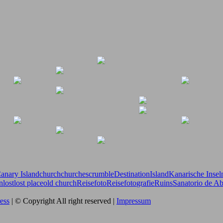
anary Island
church
churches
crumble
Destination
Island
Kanarische Insel
on
lost
lost place
old church
Reisefoto
Reisefotografie
Ruins
Sanatorio de A
ess
| © Copyright All right reserved |
Impressum