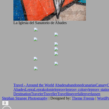
La Iglesia del Sanatorio de Abades
Travel - Around the World
Abades
abandoned
canarias
Canary
C
Abades
Lepra
Leprakolonie
leprosy
leprosy colony
leprosy stati
Destination
Traveler
Traveller
Travelling
verfallen
verlassen
Stephan Strange Photography
| Designed by:
Theme Freesia
|
WordPr