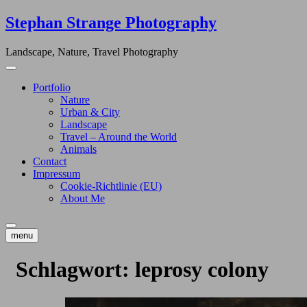
Skip
Stephan Strange Photography
to
content
Landscape, Nature, Travel Photography
Portfolio
Nature
Urban & City
Landscape
Travel – Around the World
Animals
Contact
Impressum
Cookie-Richtlinie (EU)
About Me
menu
Schlagwort:
leprosy colony