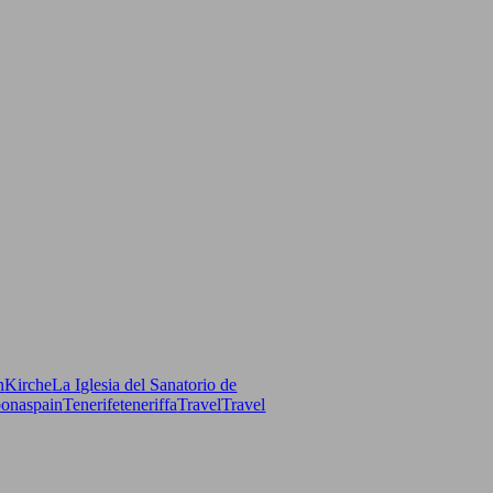
n
Kirche
La Iglesia del Sanatorio de
bona
spain
Tenerife
teneriffa
Travel
Travel