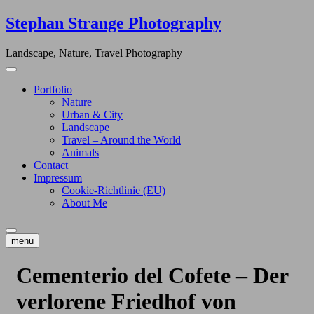
Skip
Stephan Strange Photography
to
content
Landscape, Nature, Travel Photography
Portfolio
Nature
Urban & City
Landscape
Travel – Around the World
Animals
Contact
Impressum
Cookie-Richtlinie (EU)
About Me
menu
Cementerio del Cofete – Der
verlorene Friedhof von