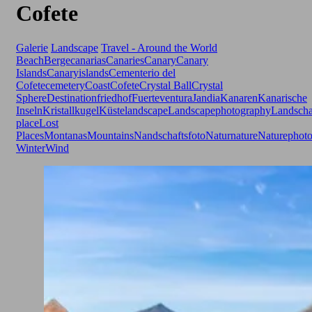
Cofete
Galerie
Landscape
Travel - Around the World
Beach
Berge
canarias
Canaries
Canary
Canary
Islands
Canaryislands
Cementerio del
Cofete
cemetery
Coast
Cofete
Crystal Ball
Crystal
Sphere
Destination
friedhof
Fuerteventura
Jandia
Kanaren
Kanarische
Inseln
Kristallkugel
Küste
landscape
Landscapephotography
Landscha
place
Lost
Places
Montanas
Mountains
Nandschaftsfoto
Natur
nature
Naturephot
Winter
Wind