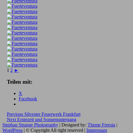
1
2
►
Teilen mit:
X
Facebook
Beitragsnavigation
Previous
Previous
Silvester Feuerwerk Frankfurt
Next
post:
Next
Erntezeit und Sonnenuntergang
post:
Stephan Strange Photography
| Designed by:
Theme Freesia
|
WordPress
| © Copyright All right reserved |
Impressum