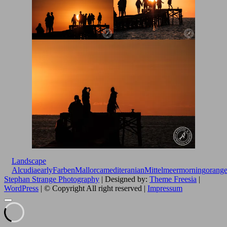
Landscape
Alcudia
early
Farben
Mallorca
mediteranian
Mittelmeer
morning
orang
Stephan Strange Photography
| Designed by:
Theme Freesia
|
WordPress
| © Copyright All right reserved |
Impressum