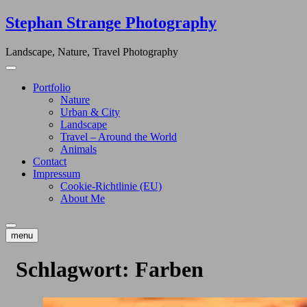
Skip
Stephan Strange Photography
to
content
Landscape, Nature, Travel Photography
Portfolio
Nature
Urban & City
Landscape
Travel – Around the World
Animals
Contact
Impressum
Cookie-Richtlinie (EU)
About Me
menu
Schlagwort:
Farben