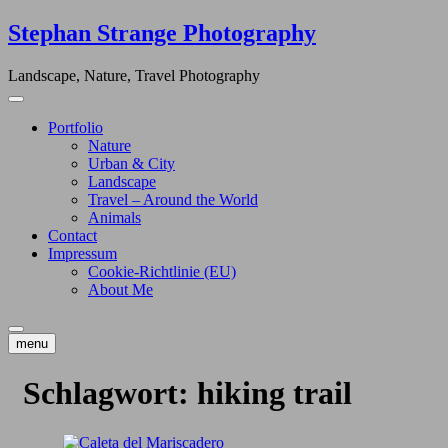
Skip
Stephan Strange Photography
to
content
Landscape, Nature, Travel Photography
Portfolio
Nature
Urban & City
Landscape
Travel – Around the World
Animals
Contact
Impressum
Cookie-Richtlinie (EU)
About Me
menu
Schlagwort:
hiking trail