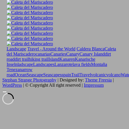
Landscape
Travel - Around the World
Caldera Blanca
Caleta
del Mariscadero
canarias
Canaries
Canary
Canary Island
dirt
road
dirt trail
hiking trail
Island
Kanaren
Kanarische
Inseln
ladscape
Landscapes
Lanzarote
lava fields
Montaña
Teneza
narrow
road
Ocean
Seascape
Seascapes
spain
Trail
Travel
volcanic
volcano
Wate
Stephan Strange Photography
| Designed by:
Theme Freesia
|
WordPress
| © Copyright All right reserved |
Impressum