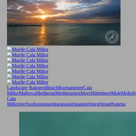
Landscape
Balearen
Beach
Bootsanleger
Cala
Millor
Mallorca
Mediteran
Mediteranien
Meer
Mittelmeer
Mole
Moles
M
Cala
Millor
pier
Sea
Sonnenaufgang
spain
Spanien
Steeg
Strand
Sunrise