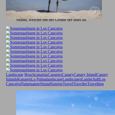
Gerade herscht Ebbe in Los Cancajos, deswegen
kommt man bis auf die Felsen. Hinter mir ist der
Strand, welcher mit der Größte der Insel ist.
Landscape
Beach
canarias
Canaries
Canary
Canary Island
Canary
Islands
Kanaren
La Palma
landscape
Landscapes
Landschaft
Los
Cancajos
Natur
nature
Strand
Sunrise
Travel
Traveller
Travelling