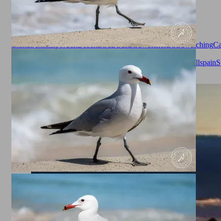
Animals
animal
Animalportrait
Beach
Bird
Birds
Birdwatcher
Birirdwatching
Ca
Millor
Gaviota
gaviota patiamarilla
Gull
Larinae
Larus
michahellis
Mallorca
Mittelmeer
Mittelmeermöve
Möve
Seagull
spain
S
legged gull