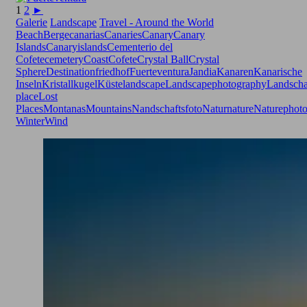
1
2
►
Galerie
Landscape
Travel - Around the World
Beach
Berge
canarias
Canaries
Canary
Canary
Islands
Canaryislands
Cementerio del
Cofete
cemetery
Coast
Cofete
Crystal Ball
Crystal
Sphere
Destination
friedhof
Fuerteventura
Jandia
Kanaren
Kanarische
Inseln
Kristallkugel
Küste
landscape
Landscapephotography
Landscha
place
Lost
Places
Montanas
Mountains
Nandschaftsfoto
Natur
nature
Naturephot
Winter
Wind