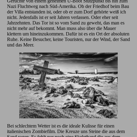
Gerüchte von einem geheimen U-Boot Stützpunkt bis hin zum
Nazi Fluchtweg nach Süd-Amerika. Ob der Friedhof beim Bau
der Villa entstanden ist, oder ob er zum Dorf gehörte weiß ich
nicht. Jedenfalls ist er seit Jahren verlassen. Oder eher seit
Jahrzehnten. Das Tor ist so vom Sand zu geweht, das man es
nicht mehr auf bekommt. Man muss also über die Mauer
klettern um hineinzukommen. Dafür ist es ein Ort der absoluten
Ruhe. Keine Besucher, keine Touristen, nur der Wind, der Sand
und das Meer.
Bei schlechtem Wetter ist es die ideale Kulisse für einen
italienischen Zombiefilm. Die Kreuze uns Steine die aus dem
Sand ragen. Es fehlt nur noch eine Skelethand die aus dem