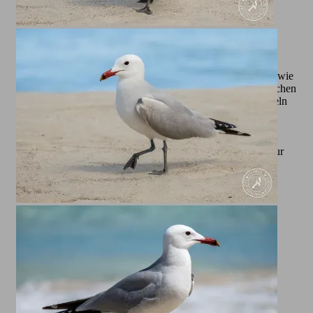
Das Verhalten der Mittelmeermöwe ist ebenso faszinierend wie
ihr Erscheinungsbild. Während der Brutzeit, die meist zwischen
März und Juli liegt, nisten sie in Kolonien auf Klippen, Inseln
oder anderen geschützten Gebieten. Ihre Jungen werden
liebevoll versorgt und verteidigt, oft auch gegen größere
Bedrohungen. Ihre Rufe, ein markantes, oft schrilles „kjaa-
kjaa“, sind an den Küsten kaum zu überhören und tragen zur
besonderen Atmosphäre dieser Orte bei. Alle hier von mir
gezeigten Bilder sind übrigens rund um Cala Millor auf
Mallorca entstanden.