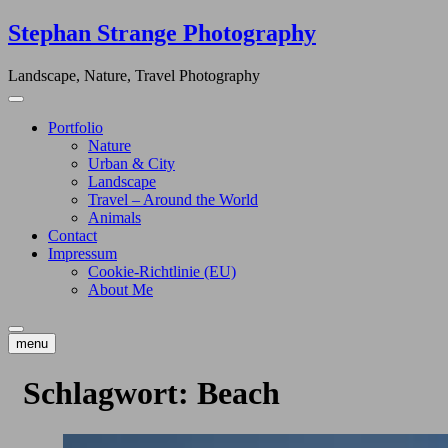
Skip
Stephan Strange Photography
to
content
Landscape, Nature, Travel Photography
Portfolio
Nature
Urban & City
Landscape
Travel – Around the World
Animals
Contact
Impressum
Cookie-Richtlinie (EU)
About Me
menu
Schlagwort:
Beach