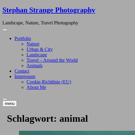
Skip
Stephan Strange Photography
to
content
Landscape, Nature, Travel Photography
Portfolio
Nature
Urban & City
Landscape
Travel – Around the World
Animals
Contact
Impressum
Cookie-Richtlinie (EU)
About Me
menu
Schlagwort:
animal