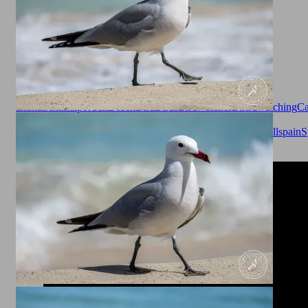
Animals
animal
Animalportrait
Beach
Bird
Birds
Birdwatcher
Birirdwatching
Ca
Millor
Gaviota
gaviota patiamarilla
Gull
Larinae
Larus
michahellis
Mallorca
Mittelmeer
Mittelmeermöve
Möve
Seagull
spain
S
legged gull