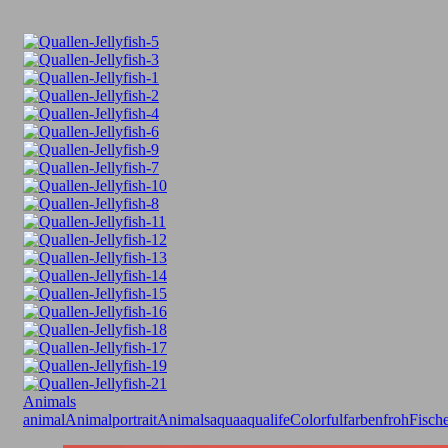
Animals
animal
Animalportrait
Animals
aqua
aqualife
Colorful
farbenfroh
Fisch