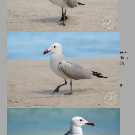
Das Verhalten der Mittelmeermöwe ist ebenso faszinierend wie
ihr Erscheinungsbild. Während der Brutzeit, die meist zwischen
März und Juli liegt, nisten sie in Kolonien auf Klippen, Inseln
oder anderen geschützten Gebieten. Ihre Jungen werden
liebevoll versorgt und verteidigt, oft auch gegen größere
Bedrohungen. Ihre Rufe, ein markantes, oft schrilles „kjaa-
kjaa“, sind an den Küsten kaum zu überhören und tragen zur
besonderen Atmosphäre dieser Orte bei. Alle hier von mir
gezeigten Bilder sind übrigens rund um Cala Millor auf
Mallorca entstanden.