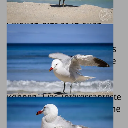
Quallen gibt es in allen
Formen und Größen, von
winzigen Schwimmern bis
hin zu großen Quallen, die
einen Durchmesser von
über einem Meter haben
können. Das Interessanteste
an Quallen ist zweifelsohne
ihre große Farbvielfalt.