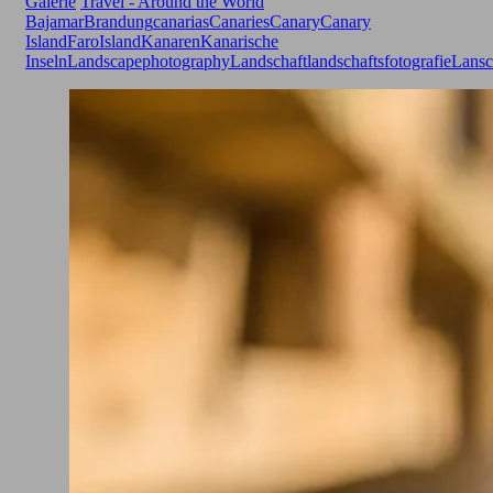
Galerie
Travel - Around the World
Bajamar
Brandung
canarias
Canaries
Canary
Canary
Island
Faro
Island
Kanaren
Kanarische
Inseln
Landscapephotography
Landschaft
landschaftsfotografie
Lansc