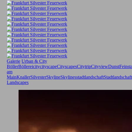
Galerie
Urban & City
Böller
Böllerei
city
cityscape
Cityscapes
Citytrip
Cityview
Dunst
Feinst
am
Main
Knaller
Silvester
Skyline
Skylines
stadtlandschaft
Stadtlandschaf
Landscapes