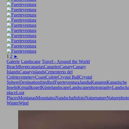
1
2
►
Galerie
Landscape
Travel - Around the World
Beach
Berge
canarias
Canaries
Canary
Canary
Islands
Canaryislands
Cementerio del
Cofete
cemetery
Coast
Cofete
Crystal Ball
Crystal
Sphere
Destination
friedhof
Fuerteventura
Jandia
Kanaren
Kanarische
Inseln
Kristallkugel
Küste
landscape
Landscapephotography
Landscha
place
Lost
Places
Montanas
Mountains
Nandschaftsfoto
Natur
nature
Naturephot
Winter
Wind