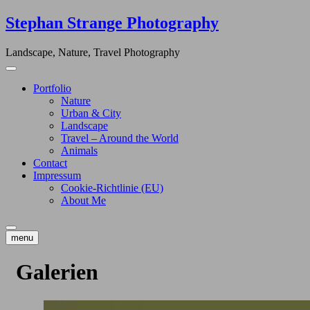
Skip
Stephan Strange Photography
to
content
Landscape, Nature, Travel Photography
Portfolio
Nature
Urban & City
Landscape
Travel – Around the World
Animals
Contact
Impressum
Cookie-Richtlinie (EU)
About Me
menu
Galerien