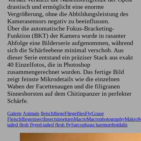
drastisch und ermöglicht eine enorme
Vergrößerung, ohne die Abbildungsleistung des
Kamerasensors negativ zu beeinflussen.
​Über die automatische Fokus-Bracketing-
Funktion (BKT) der Kamera wurde in rasanter
Abfolge eine Bilderserie aufgenommen, während
sich die Schärfeebene minimal verschob. Aus
dieser Serie entstand ein präziser Stack aus exakt
40 Einzelfotos, die in Photoshop
zusammengerechnet wurden. Das fertige Bild
zeigt feinste Mikrodetails wie die einzelnen
Waben der Facettenaugen und die filigranen
Sinnesborsten auf dem Chitinpanzer in perfekter
Schärfe.
Galerie
Animals
fleischfliege
Fliege
flies
Fly
Graue
Fleischfliege
insect
Insects
insekten
Macro
Macrophotography
Makro
M
tailed flesh fly
red-tailed flesh fly
Sarcophaga haemorrhoidalis