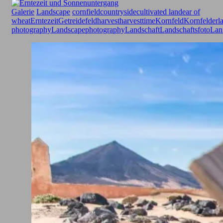
Galerie
Landscape
cornfield
countryside
cultivated land
ear of
wheat
Erntezeit
Getreidefeld
harvest
harvesttime
Kornfeld
Kornfelder
l
photography
Landscapephotography
Landschaft
Landschaftsfoto
Lanf