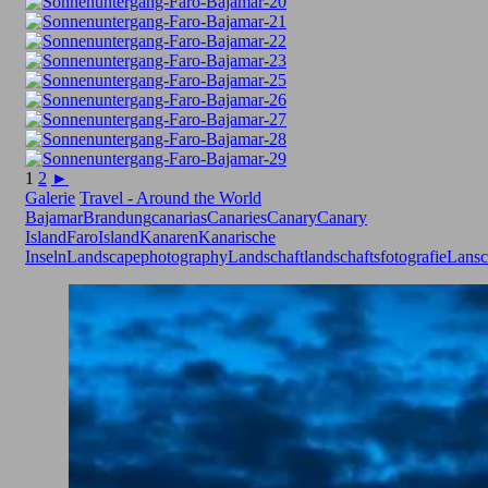
1
2
►
Galerie
Travel - Around the World
Bajamar
Brandung
canarias
Canaries
Canary
Canary
Island
Faro
Island
Kanaren
Kanarische
Inseln
Landscapephotography
Landschaft
landschaftsfotografie
Lansc