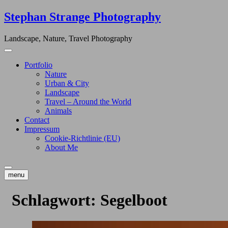
Skip
Stephan Strange Photography
to
content
Landscape, Nature, Travel Photography
Portfolio
Nature
Urban & City
Landscape
Travel – Around the World
Animals
Contact
Impressum
Cookie-Richtlinie (EU)
About Me
menu
Schlagwort:
Segelboot