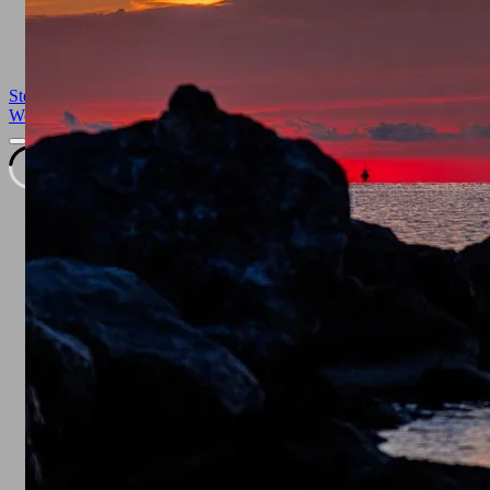
Beach
Boat
Boot
early
Mallorca
mediteranian
morning
orange
Puerto
de Acludia
romantic
sail
Sailing
Sailing boats at
sunrise
Seascape
Segelboot
Segelboote bei
Sonnenaufgang
Sonnenaufgang
spain
Sunrise
Waterscape
Stephan Strange Photography
| Designed by:
Theme Freesia
|
WordPress
| © Copyright All right reserved |
Impressum