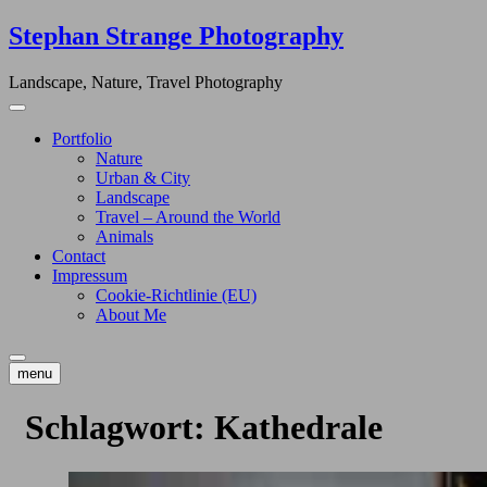
Skip
Stephan Strange Photography
to
content
Landscape, Nature, Travel Photography
Portfolio
Nature
Urban & City
Landscape
Travel – Around the World
Animals
Contact
Impressum
Cookie-Richtlinie (EU)
About Me
menu
Schlagwort:
Kathedrale