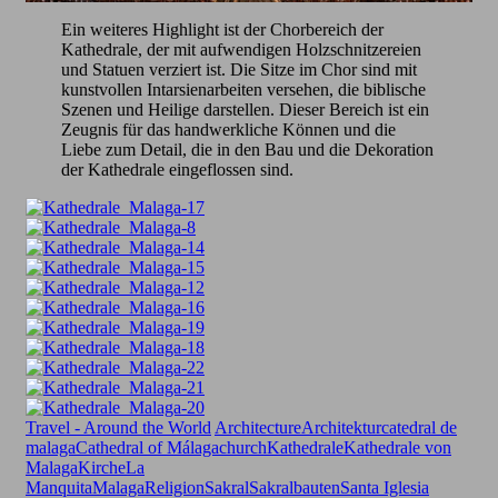
Ein weiteres Highlight ist der Chorbereich der
Kathedrale, der mit aufwendigen Holzschnitzereien
und Statuen verziert ist. Die Sitze im Chor sind mit
kunstvollen Intarsienarbeiten versehen, die biblische
Szenen und Heilige darstellen. Dieser Bereich ist ein
Zeugnis für das handwerkliche Können und die
Liebe zum Detail, die in den Bau und die Dekoration
der Kathedrale eingeflossen sind.
Travel - Around the World
Architecture
Architektur
catedral de
malaga
Cathedral of Málaga
church
Kathedrale
Kathedrale von
Malaga
Kirche
La
Manquita
Malaga
Religion
Sakral
Sakralbauten
Santa Iglesia