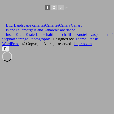
1
2
3
►
Bild
Landscape
canarias
Canaries
Canary
Canary
Island
Feuerberge
Island
Kanaren
Kanarische
Inseln
Krater
Kraterlandschaft
Landschaft
Lanzarote
Lava
spain
timanf
Stephan Strange Photography
| Designed by:
Theme Freesia
|
WordPress
| © Copyright All right reserved |
Impressum