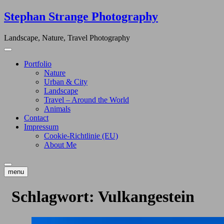
Skip
Stephan Strange Photography
to
content
Landscape, Nature, Travel Photography
Portfolio
Nature
Urban & City
Landscape
Travel – Around the World
Animals
Contact
Impressum
Cookie-Richtlinie (EU)
About Me
menu
Schlagwort:
Vulkangestein