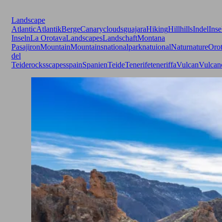
Landscape
Atlantic
Atlantik
Berge
Canary
clouds
guajara
Hiking
Hill
hills
Indel
Inse
Inseln
La Orotava
Landscapes
Landschaft
Montana
Pasajiron
Mountain
Mountains
nationalpark
natuional
Natur
nature
Oro
del
Teide
rocks
scapes
spain
Spanien
Teide
Tenerife
teneriffa
Vulcan
Vulcan