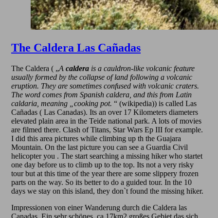
The Caldera Las Cañadas
The Caldera ( „
A
caldera
is a cauldron-like volcanic feature
usually formed by the collapse of land following a volcanic
eruption. They are sometimes confused with volcanic craters.
The word comes from Spanish
caldera
, and this from Latin
caldaria
, meaning „cooking pot.
“ (wikipedia)) is called Las
Cañadas ( Las Canadas). Its an over 17 Kilometers diameters
elevated plain area in the Teide national park. A lots of movies
are filmed there. Clash of Titans, Star Wars Ep III for example.
I did this area pictures while climbing up th the Guajara
Mountain. On the last picture you can see a Guardia Civil
helicopter you . The start searching a missing hiker who startet
one day before us to climb up to the top. Its not a very risky
tour but at this time of the year there are some slippery frozen
parts on the way. So its better to do a guided tour. In the 10
days we stay on this island, they don`t found the missing hiker.
Impressionen von einer Wanderung durch die Caldera las
Canadas. Ein sehr schönes, ca 17km2 großes Gebiet das sich