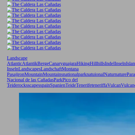
Landscape
Atlantic
Atlantik
Berge
Canary
guajara
Hiking
Hill
hills
Indel
Inseln
Isla
Inseln
Landscapes
Landschaft
Montana
Pasajiron
Mountain
Mountains
nationalpark
natuional
Natur
nature
Para
Nacional de las Cañadas
Park
Pico del
Teide
rocks
scapes
spain
Spanien
Teide
Tenerife
teneriffa
Vulcan
Vulcan