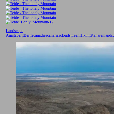
Landscape
Anaga
berg
Berge
canadies
canarias
clouds
green
Hiking
Kanaren
lands