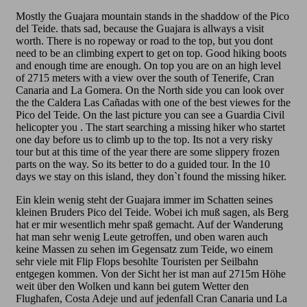
Mostly the Guajara mountain stands in the shaddow of the Pico
del Teide. thats sad, because the Guajara is allways a visit
worth. There is no ropeway or road to the top, but you dont
need to be an climbing expert to get on top. Good hiking boots
and enough time are enough. On top you are on an high level
of 2715 meters with a view over the south of Tenerife, Cran
Canaria and La Gomera. On the North side you can look over
the the Caldera Las Cañadas with one of the best viewes for the
Pico del Teide. On the last picture you can see a Guardia Civil
helicopter you . The start searching a missing hiker who startet
one day before us to climb up to the top. Its not a very risky
tour but at this time of the year there are some slippery frozen
parts on the way. So its better to do a guided tour. In the 10
days we stay on this island, they don`t found the missing hiker.
Ein klein wenig steht der Guajara immer im Schatten seines
kleinen Bruders Pico del Teide. Wobei ich muß sagen, als Berg
hat er mir wesentlich mehr spaß gemacht. Auf der Wanderung
hat man sehr wenig Leute getroffen, und oben waren auch
keine Massen zu sehen im Gegensatz zum Teide, wo einem
sehr viele mit Flip Flops besohlte Touristen per Seilbahn
entgegen kommen. Von der Sicht her ist man auf 2715m Höhe
weit über den Wolken und kann bei gutem Wetter den
Flughafen, Costa Adeje und auf jedenfall Cran Canaria und La