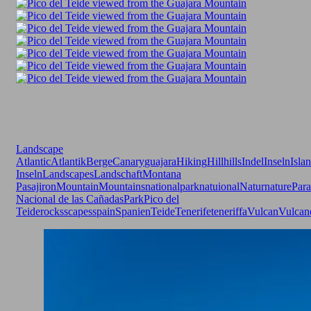
Landscape
Atlantic
Atlantik
Berge
Canary
guajara
Hiking
Hill
hills
Indel
Inseln
Isla
Inseln
Landscapes
Landschaft
Montana
Pasajiron
Mountain
Mountains
nationalpark
natuional
Natur
nature
Para
Nacional de las Cañadas
Park
Pico del
Teide
rocks
scapes
spain
Spanien
Teide
Tenerife
teneriffa
Vulcan
Vulcan