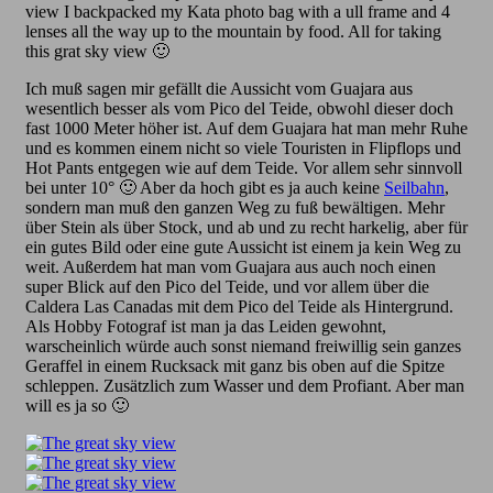
view I backpacked my Kata photo bag with a ull frame and 4
lenses all the way up to the mountain by food. All for taking
this grat sky view 🙂
Ich muß sagen mir gefällt die Aussicht vom Guajara aus
wesentlich besser als vom Pico del Teide, obwohl dieser doch
fast 1000 Meter höher ist. Auf dem Guajara hat man mehr Ruhe
und es kommen einem nicht so viele Touristen in Flipflops und
Hot Pants entgegen wie auf dem Teide. Vor allem sehr sinnvoll
bei unter 10° 🙂 Aber da hoch gibt es ja auch keine
Seilbahn
,
sondern man muß den ganzen Weg zu fuß bewältigen. Mehr
über Stein als über Stock, und ab und zu recht harkelig, aber für
ein gutes Bild oder eine gute Aussicht ist einem ja kein Weg zu
weit. Außerdem hat man vom Guajara aus auch noch einen
super Blick auf den Pico del Teide, und vor allem über die
Caldera Las Canadas mit dem Pico del Teide als Hintergrund.
Als Hobby Fotograf ist man ja das Leiden gewohnt,
warscheinlich würde auch sonst niemand freiwillig sein ganzes
Geraffel in einem Rucksack mit ganz bis oben auf die Spitze
schleppen. Zusätzlich zum Wasser und dem Profiant. Aber man
will es ja so 🙂