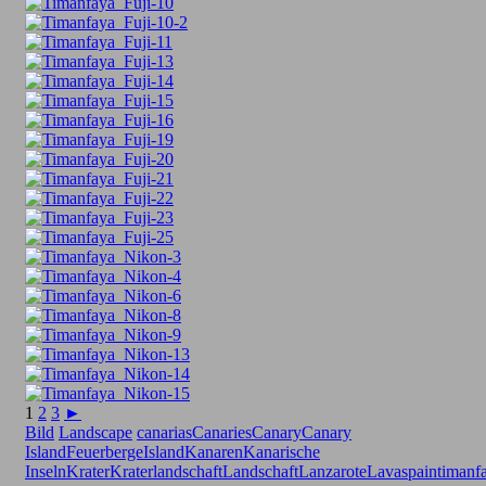
1
2
3
►
Bild
Landscape
canarias
Canaries
Canary
Canary
Island
Feuerberge
Island
Kanaren
Kanarische
Inseln
Krater
Kraterlandschaft
Landschaft
Lanzarote
Lava
spain
timanf