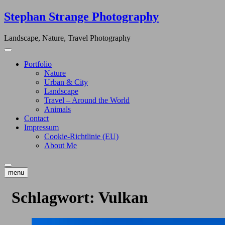
Skip
Stephan Strange Photography
to
content
Landscape, Nature, Travel Photography
Portfolio
Nature
Urban & City
Landscape
Travel – Around the World
Animals
Contact
Impressum
Cookie-Richtlinie (EU)
About Me
menu
Schlagwort:
Vulkan