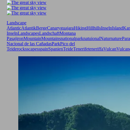
Landscape
Atlantic
Atlantik
Berge
Canary
guajara
Hiking
Hill
hills
Inseln
Island
Kan
Inseln
Landscapes
Landschaft
Montana
Pasajiron
Mountain
Mountains
nationalpark
natuional
Natur
nature
Para
Nacional de las Cañadas
Park
Pico del
Teide
rocks
scapes
spain
Spanien
Teide
Tenerife
teneriffa
Vulcan
Vulcan