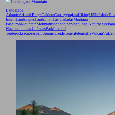
Landscape
Atlantic
Atlantik
Berge
Caldera
Canary
guajara
Hiking
Hill
hills
Indel
Ins
Inseln
Landscapes
Landschaft
Las Cañadas
Montana
Pasajiron
Mountain
Mountains
nationalpark
natuional
Natur
nature
Para
Nacional de las Cañadas
Park
Pico del
Teide
rocks
scapes
spain
Spanien
Teide
Tenerife
teneriffa
Vulcan
Vulcan