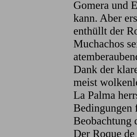
Gomera und El
kann. Aber ers
enthüllt der R
Muchachos se
atemberaubend
Dank der klar
meist wolken
La Palma herr
Bedingungen f
Beobachtung 
Der Roque de