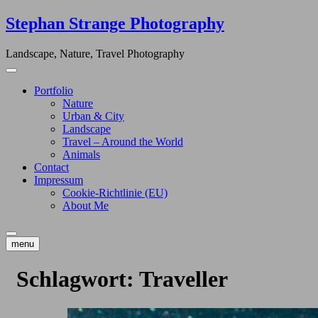
Skip
Stephan Strange Photography
to
content
Landscape, Nature, Travel Photography
Portfolio
Nature
Urban & City
Landscape
Travel – Around the World
Animals
Contact
Impressum
Cookie-Richtlinie (EU)
About Me
menu
Schlagwort:
Traveller