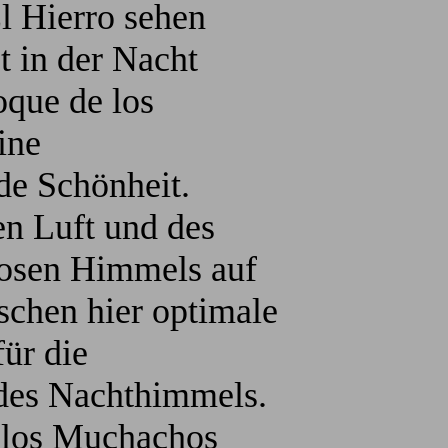
 Hierro sehen
t in der Nacht
oque de los
ine
e Schönheit.
en Luft und des
losen Himmels auf
schen hier optimale
ür die
des Nachthimmels.
 los Muchachos