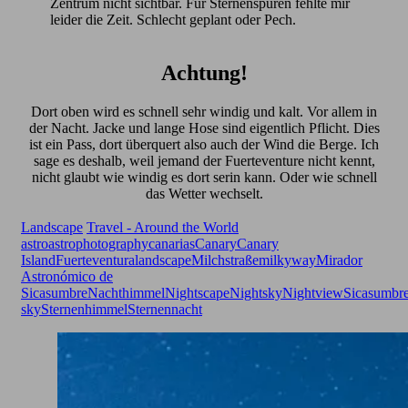
Zentrum nicht sichtbar. Für Sternenspuren fehlte mir
leider die Zeit. Schlecht geplant oder Pech.
Achtung!
Dort oben wird es schnell sehr windig und kalt. Vor allem in
der Nacht. Jacke und lange Hose sind eigentlich Pflicht. Dies
ist ein Pass, dort überquert also auch der Wind die Berge. Ich
sage es deshalb, weil jemand der Fuerteventure nicht kennt,
nicht glaubt wie windig es dort serin kann. Oder wie schnell
das Wetter wechselt.
Landscape
Travel - Around the World
astro
astrophotography
canarias
Canary
Canary
Island
Fuerteventura
landscape
Milchstraße
milkyway
Mirador
Astronómico de
Sicasumbre
Nachthimmel
Nightscape
Nightsky
Nightview
Sicasumbr
sky
Sternenhimmel
Sternennacht