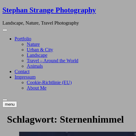
Skip
Stephan Strange Photography
to
content
Landscape, Nature, Travel Photography
Portfolio
Nature
Urban & City
Landscape
Travel – Around the World
Animals
Contact
Impressum
Cookie-Richtlinie (EU)
About Me
menu
Schlagwort:
Sternenhimmel