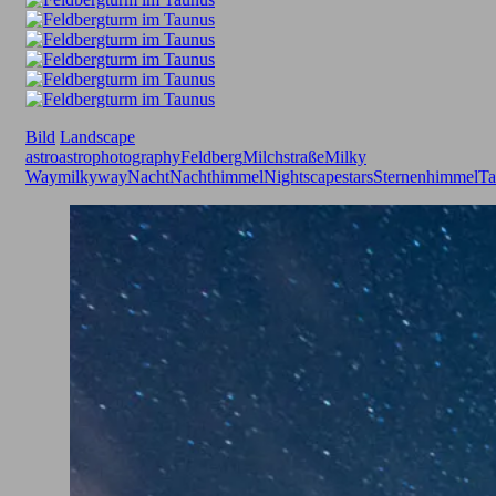
Bild
Landscape
astro
astrophotography
Feldberg
Milchstraße
Milky
Way
milkyway
Nacht
Nachthimmel
Nightscape
stars
Sternenhimmel
Ta