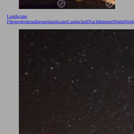
Landscape
Fliegerdenkmal
hessen
landscape
Landschaft
Nachthimmel
Night
Nigh