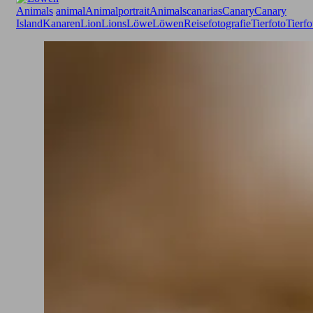
Animals
animal
Animalportrait
Animals
canarias
Canary
Canary
Island
Kanaren
Lion
Lions
Löwe
Löwen
Reisefotografie
Tierfoto
Tierfo