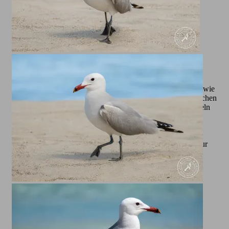
Das Verhalten der Mittelmeermöwe ist ebenso faszinierend wie
ihr Erscheinungsbild. Während der Brutzeit, die meist zwischen
März und Juli liegt, nisten sie in Kolonien auf Klippen, Inseln
oder anderen geschützten Gebieten. Ihre Jungen werden
liebevoll versorgt und verteidigt, oft auch gegen größere
Bedrohungen. Ihre Rufe, ein markantes, oft schrilles „kjaa-
kjaa“, sind an den Küsten kaum zu überhören und tragen zur
besonderen Atmosphäre dieser Orte bei. Alle hier von mir
gezeigten Bilder sind übrigens rund um Cala Millor auf
Mallorca entstanden.