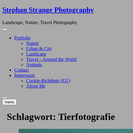
Skip
Stephan Strange Photography
to
content
Landscape, Nature, Travel Photography
Portfolio
Nature
Urban & City
Landscape
Travel – Around the World
Animals
Contact
Impressum
Cookie-Richtlinie (EU)
About Me
menu
Schlagwort:
Tierfotografie