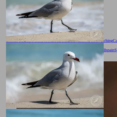
Animals
animal
Animalportrait
Beach
Bird
Birds
Birdwatcher
Birirdwatching
Ca
Millor
Gaviota
gaviota patiamarilla
Gull
Larinae
Larus
michahellis
Mallorca
Mittelmeer
Mittelmeermöve
Möve
Seagull
spain
S
legged gull