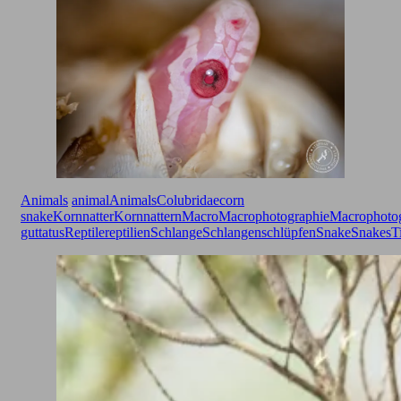
Animals
animal
Animals
Colubridae
corn
snake
Kornnatter
Kornnattern
Macro
Macrophotographie
Macrophoto
guttatus
Reptile
reptilien
Schlange
Schlangen
schlüpfen
Snake
Snakes
T