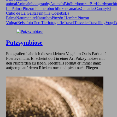
animal
Animalphotography
Animals
Bird
birdportrait
Birds
birdwatchi
La Palma Pinzón Palmero
buchfinken
canarias
Canaries
Canary
El
Cubo de La Galga
Fringilla Coelebs
La
Palma
Natur
nature
Naturfoto
Pinzón Hembra
Pinzon
Vulgar
Reisefoto
Tiere
Tierfotografie
Travel
Traveller
Travelling
Vogel
V
Putzsymbiose
Fotografiert habe ich diesen kleinen Vogel im Oasis Park auf
Fuerteventura. Er scheint dort in einer Art Putzsymbiose mit
den Nilpferden zu leben. Jedenfalls springt er immer ganz
aufgeregt auf deren Rücken rum und pickt nach Fliegen.