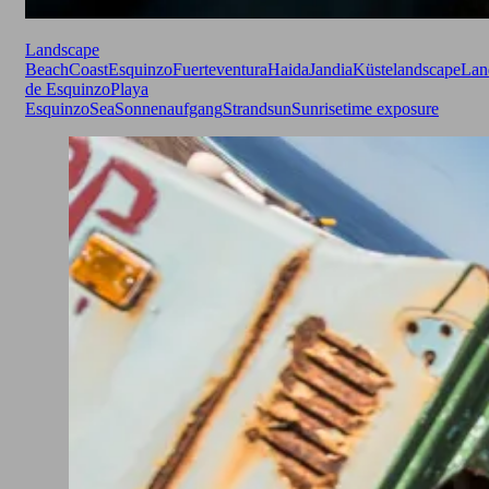
Landscape
Beach
Coast
Esquinzo
Fuerteventura
Haida
Jandia
Küste
landscape
Lan
de Esquinzo
Playa
Esquinzo
Sea
Sonnenaufgang
Strand
sun
Sunrise
time exposure