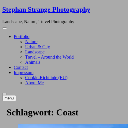
Skip
Stephan Strange Photography
to
content
Landscape, Nature, Travel Photography
Portfolio
Nature
Urban & City
Landscape
Travel – Around the World
Animals
Contact
Impressum
Cookie-Richtlinie (EU)
About Me
menu
Schlagwort:
Coast