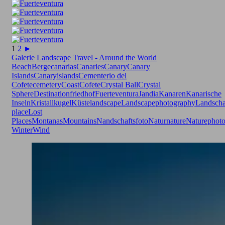
1
2
►
Galerie
Landscape
Travel - Around the World
Beach
Berge
canarias
Canaries
Canary
Canary
Islands
Canaryislands
Cementerio del
Cofete
cemetery
Coast
Cofete
Crystal Ball
Crystal
Sphere
Destination
friedhof
Fuerteventura
Jandia
Kanaren
Kanarische
Inseln
Kristallkugel
Küste
landscape
Landscapephotography
Landscha
place
Lost
Places
Montanas
Mountains
Nandschaftsfoto
Natur
nature
Naturephot
Winter
Wind