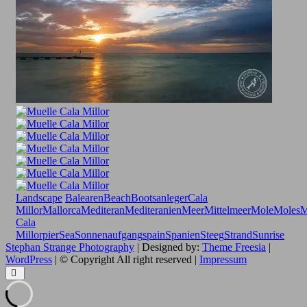
Landscape
Balearen
Beach
Bootsanleger
Cala
Millor
Mallorca
Mediteran
Mediteranien
Meer
Mittelmeer
Mole
Moles
M
Cala
Millor
pier
Sea
Sonnenaufgang
spain
Spanien
Steeg
Strand
Sunrise
Stephan Strange Photography
| Designed by:
Theme Freesia
|
WordPress
| © Copyright All right reserved |
Impressum