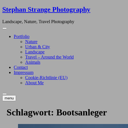
Skip
Stephan Strange Photography
to
content
Landscape, Nature, Travel Photography
Portfolio
Nature
Urban & City
Landscape
Travel – Around the World
Animals
Contact
Impressum
Cookie-Richtlinie (EU)
About Me
menu
Schlagwort:
Bootsanleger