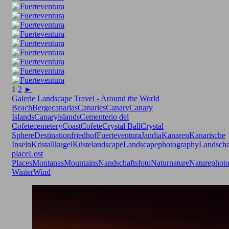
1
2
►
Galerie
Landscape
Travel - Around the World
Beach
Berge
canarias
Canaries
Canary
Canary
Islands
Canaryislands
Cementerio del
Cofete
cemetery
Coast
Cofete
Crystal Ball
Crystal
Sphere
Destination
friedhof
Fuerteventura
Jandia
Kanaren
Kanarische
Inseln
Kristallkugel
Küste
landscape
Landscapephotography
Landscha
place
Lost
Places
Montanas
Mountains
Nandschaftsfoto
Natur
nature
Naturephot
Winter
Wind