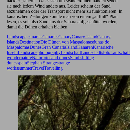
nackter „lauern“. Da es sich um Wanderdünen handelt sehen
sie nach jedem Wind anders aus. Leider scheint der Sand
abzunehmen oder der Transport nicht mehr zu funktionieren. In
kanarischen Zeitungen konnte man von einem „auffüll“ Plan
lesen, es soll also Sand aus der Sahara aufgeschüttet werden,
damit die Dünen erhalten bleiben.
Landscape
canarias
Canaries
Canary
Canary Island
Canary
Islands
Destination
Die Dünen von Maspalomas
dunas de
Maspalomas
Dunes
Gran Canaria
Island
Kanaren
Kanarische
Inseln
Landscapephotography
Landschaft
Landschaftsfoto
Lanfschaft
wonder
nature
Naturfoto
sand dunes
Sand shifting
dunes
spain
Stephan Strange
strange
works
summer
Travel
Travelling