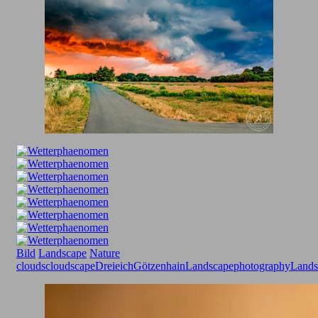
Bild
Landscape
Nature
clouds
cloudscape
Dreieich
Götzenhain
Landscapephotography
Lands