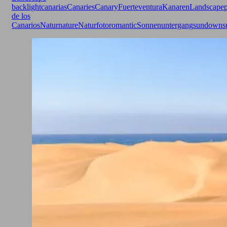
backlight
canarias
Canaries
Canary
Fuerteventura
Kanaren
Landscapep
de los
Canarios
Natur
nature
Naturfoto
romantic
Sonnenuntergang
sundown
s