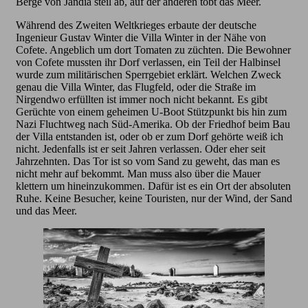
Berge von Jandia steil ab, auf der anderen tobt das Meer.
Während des Zweiten Weltkrieges erbaute der deutsche
Ingenieur Gustav Winter die Villa Winter in der Nähe von
Cofete. Angeblich um dort Tomaten zu züchten. Die Bewohner
von Cofete mussten ihr Dorf verlassen, ein Teil der Halbinsel
wurde zum militärischen Sperrgebiet erklärt. Welchen Zweck
genau die Villa Winter, das Flugfeld, oder die Straße im
Nirgendwo erfüllten ist immer noch nicht bekannt. Es gibt
Gerüchte von einem geheimen U-Boot Stützpunkt bis hin zum
Nazi Fluchtweg nach Süd-Amerika. Ob der Friedhof beim Bau
der Villa entstanden ist, oder ob er zum Dorf gehörte weiß ich
nicht. Jedenfalls ist er seit Jahren verlassen. Oder eher seit
Jahrzehnten. Das Tor ist so vom Sand zu geweht, das man es
nicht mehr auf bekommt. Man muss also über die Mauer
klettern um hineinzukommen. Dafür ist es ein Ort der absoluten
Ruhe. Keine Besucher, keine Touristen, nur der Wind, der Sand
und das Meer.