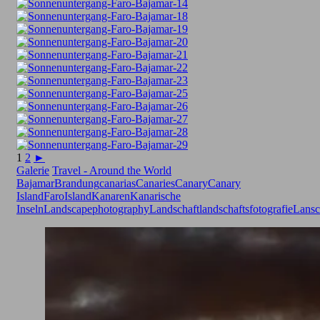
1
2
►
Galerie
Travel - Around the World
Bajamar
Brandung
canarias
Canaries
Canary
Canary
Island
Faro
Island
Kanaren
Kanarische
Inseln
Landscapephotography
Landschaft
landschaftsfotografie
Lansc