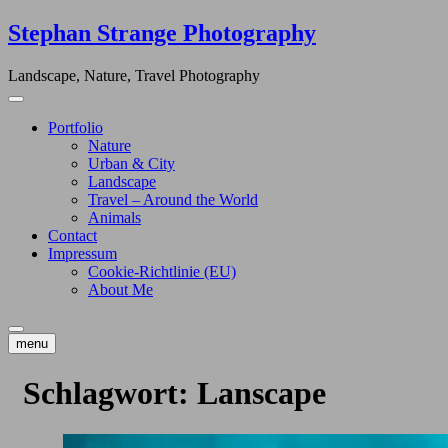
Skip
Stephan Strange Photography
to
content
Landscape, Nature, Travel Photography
Portfolio
Nature
Urban & City
Landscape
Travel – Around the World
Animals
Contact
Impressum
Cookie-Richtlinie (EU)
About Me
menu
Schlagwort:
Lanscape