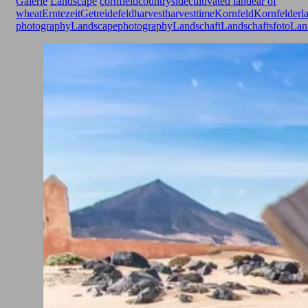
Galerie
Landscape
cornfield
countryside
cultivated land
ear of
wheat
Erntezeit
Getreidefeld
harvest
harvesttime
Kornfeld
Kornfelder
l
photography
Landscapephotography
Landschaft
Landschaftsfoto
Lanf