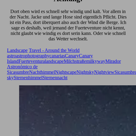
Dort oben wird es schnell sehr windig und kalt. Vor allem in
der Nacht. Jacke und lange Hose sind eigentlich Pflicht. Dies
ist ein Pass, dort überquert also auch der Wind die Berge. Ich
sage es deshalb, weil jemand der Fuerteventure nicht kennt,
nicht glaubt wie windig es dort serin kann. Oder wie schnell
das Wetter wechselt.
Landscape
Travel - Around the World
astro
astrophotography
canarias
Canary
Canary
Island
Fuerteventura
landscape
Milchstraße
milkyway
Mirador
Astronómico de
Sicasumbre
Nachthimmel
Nightscape
Nightsky
Nightview
Sicasumbr
sky
Sternenhimmel
Sternennacht