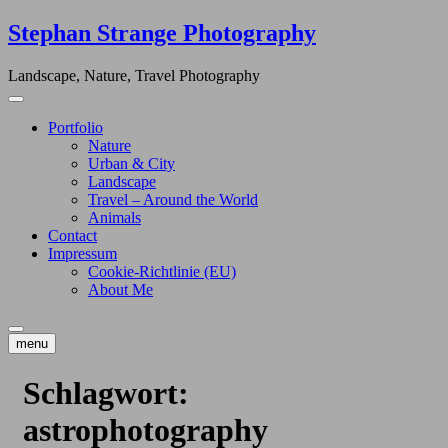
Skip
Stephan Strange Photography
to
content
Landscape, Nature, Travel Photography
Portfolio
Nature
Urban & City
Landscape
Travel – Around the World
Animals
Contact
Impressum
Cookie-Richtlinie (EU)
About Me
menu
Schlagwort:
astrophotography