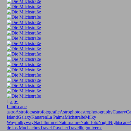
1
2
►
Landscape
astro
Astrofoto
astrofotografie
Astrophoto
astrophotography
Canary
Ca
Island
Galaxy
Kanaren
La Palma
Michstraße
Milky
Way
milkyway
Nachthimmel
Natur
nature
Naturfoto
Night
Nightscape
de los Muchachos
Travel
Traveller
Travelling
universe