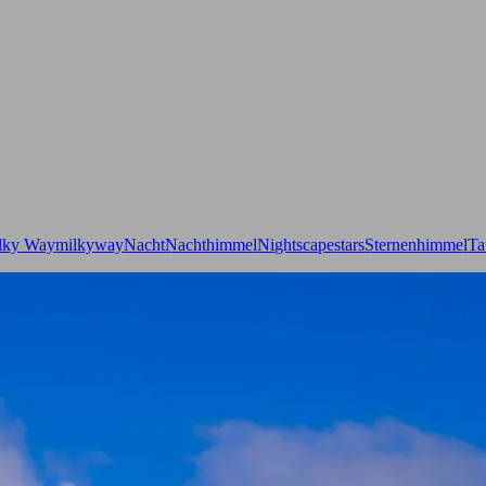
lky Way
milkyway
Nacht
Nachthimmel
Nightscape
stars
Sternenhimmel
Ta