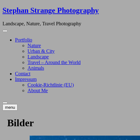
Skip
Stephan Strange Photography
to
content
Landscape, Nature, Travel Photography
Portfolio
Nature
Urban & City
Landscape
Travel – Around the World
Animals
Contact
Impressum
Cookie-Richtlinie (EU)
About Me
menu
Bilder