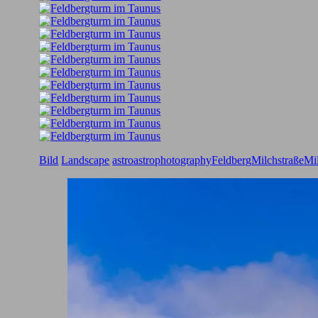
Bild
Landscape
astro
astrophotography
Feldberg
Milchstraße
Mi