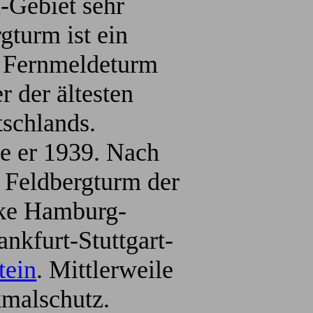
-Gebiet sehr
gturm ist ein
h Fernmeldeturm
er der ältesten
schlands.
de er 1939. Nach
 Feldbergturm der
ke Hamburg-
nkfurt-Stuttgart-
tein
. Mittlerweile
kmalschutz.