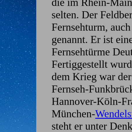
die im Rhein-Main
selten. Der Feldber
Fernsehturm, auc
genannt. Er ist ein
Fernsehtürme Deut
Fertiggestellt wur
dem Krieg war der
Fernseh-Funkbrüc
Hannover-Köln-Fra
München-
Wendels
steht er unter Den