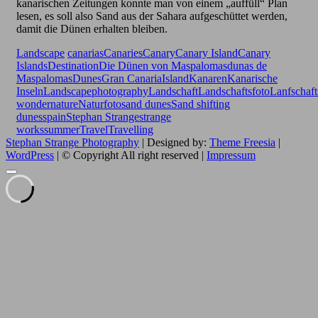
kanarischen Zeitungen konnte man von einem „auffüll“ Plan
lesen, es soll also Sand aus der Sahara aufgeschüttet werden,
damit die Dünen erhalten bleiben.
Landscape
canarias
Canaries
Canary
Canary Island
Canary
Islands
Destination
Die Dünen von Maspalomas
dunas de
Maspalomas
Dunes
Gran Canaria
Island
Kanaren
Kanarische
Inseln
Landscapephotography
Landschaft
Landschaftsfoto
Lanfschaft
wonder
nature
Naturfoto
sand dunes
Sand shifting
dunes
spain
Stephan Strange
strange
works
summer
Travel
Travelling
Stephan Strange Photography
| Designed by:
Theme Freesia
|
WordPress
| © Copyright All right reserved |
Impressum