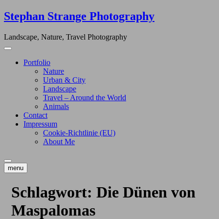
Skip
Stephan Strange Photography
to
content
Landscape, Nature, Travel Photography
Portfolio
Nature
Urban & City
Landscape
Travel – Around the World
Animals
Contact
Impressum
Cookie-Richtlinie (EU)
About Me
menu
Schlagwort:
Die Dünen von
Maspalomas