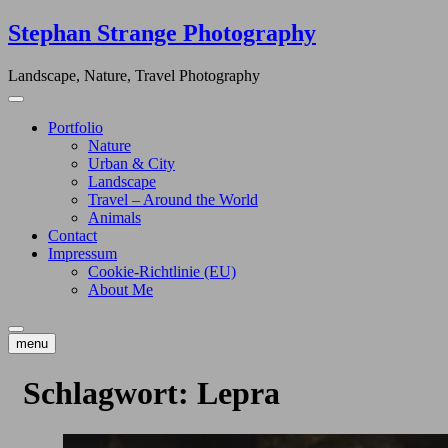
Skip
Stephan Strange Photography
to
content
Landscape, Nature, Travel Photography
Portfolio
Nature
Urban & City
Landscape
Travel – Around the World
Animals
Contact
Impressum
Cookie-Richtlinie (EU)
About Me
menu
Schlagwort:
Lepra