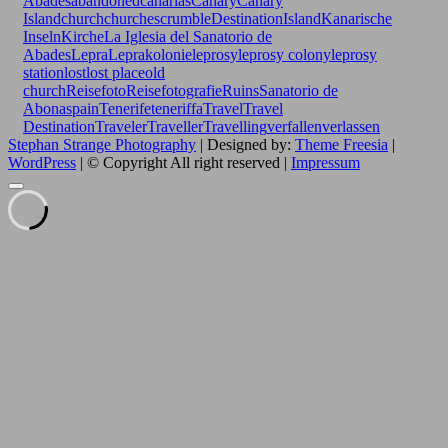
Abades
abandoned
canarias
Canary
Canary
Island
church
churches
crumble
Destination
Island
Kanarische
Inseln
Kirche
La Iglesia del Sanatorio de
Abades
Lepra
Leprakolonie
leprosy
leprosy colony
leprosy
station
lost
lost place
old
church
Reisefoto
Reisefotografie
Ruins
Sanatorio de
Abona
spain
Tenerife
teneriffa
Travel
Travel
Destination
Traveler
Traveller
Travelling
verfallen
verlassen
Stephan Strange Photography
| Designed by:
Theme Freesia
|
WordPress
| © Copyright All right reserved |
Impressum