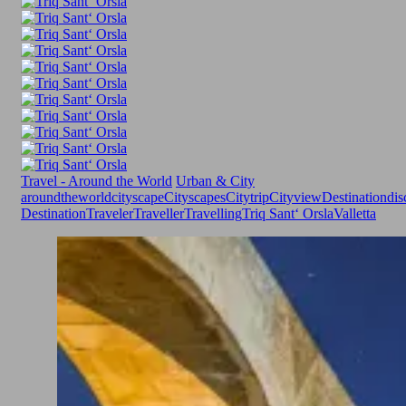
Travel - Around the World
Urban & City
aroundtheworld
cityscape
Cityscapes
Citytrip
Cityview
Destination
dis
Destination
Traveler
Traveller
Travelling
Triq Sant‘ Orsla
Valletta