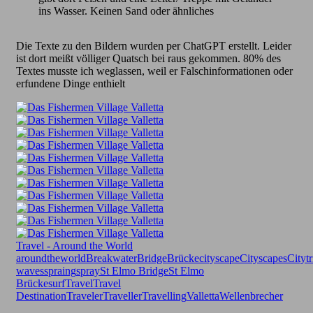
ins Wasser. Keinen Sand oder ähnliches
Die Texte zu den Bildern wurden per ChatGPT erstellt. Leider
ist dort meißt völliger Quatsch bei raus gekommen. 80% des
Textes musste ich weglassen, weil er Falschinformationen oder
erfundene Dinge enthielt
Travel - Around the World
aroundtheworld
Breakwater
Bridge
Brücke
cityscape
Cityscapes
Citytr
waves
spraing
spray
St Elmo Bridge
St Elmo
Brücke
surf
Travel
Travel
Destination
Traveler
Traveller
Travelling
Valletta
Wellenbrecher