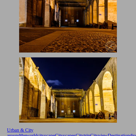
Urban & City
aroundtheworld
cityscape
Cityscapes
Citytrip
Cityview
Destination
dis