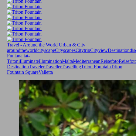
Travel - Around the World
Urban & City
aroundtheworld
cityscape
Cityscapes
Citytrip
Cityview
Destination
dis
Funtana tat-
Tritoni
Illuminate
Illumination
Malta
Mediterranean
Reisefoto
Reisefot
Destination
Traveler
Traveller
Travelling
Triton Fountain
Triton
Fountain Square
Valletta