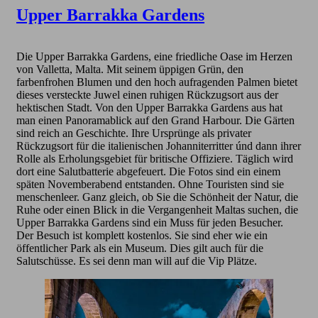
Upper Barrakka Gardens
Die
Upper
Barrakka
Gardens
, eine friedliche Oase im Herzen
von Valletta, Malta. Mit seinem üppigen Grün, den
farbenfrohen Blumen und den hoch aufragenden Palmen bietet
dieses versteckte Juwel einen ruhigen Rückzugsort aus der
hektischen Stadt. Von den Upper Barrakka Gardens aus hat
man einen Panoramablick auf den Grand
Harbour
. Die Gärten
sind reich an Geschichte. Ihre Ursprünge als privater
Rückzugsort für die italienischen Johanniterritter únd dann ihrer
Rolle als Erholungsgebiet für britische Offiziere. Täglich wird
dort eine Salutbatterie abgefeuert. Die Fotos sind ein einem
späten Novemberabend entstanden. Ohne Touristen sind sie
menschenleer. Ganz gleich, ob Sie die Schönheit der Natur, die
Ruhe oder einen Blick in die Vergangenheit Maltas suchen, die
Upper
Barrakka
Gardens
sind ein Muss für jeden Besucher.
Der Besuch ist komplett kostenlos. Sie sind eher wie ein
öffentlicher Park als ein Museum. Dies gilt auch für die
Salutschüsse. Es sei denn man will auf die Vip Plätze.