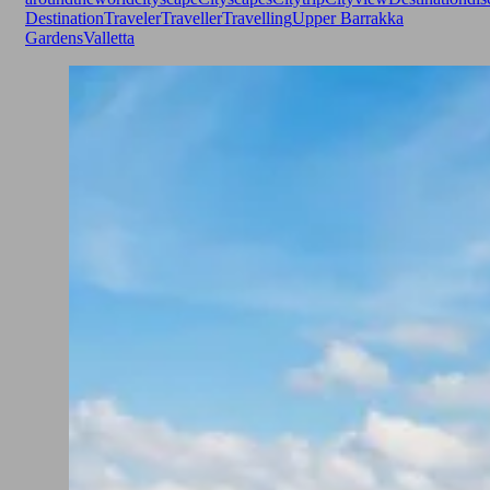
Destination
Traveler
Traveller
Travelling
Upper Barrakka
Gardens
Valletta