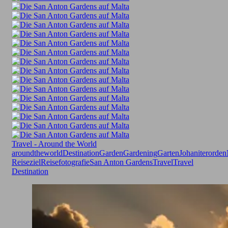
Travel - Around the World
aroundtheworld
Destination
Garden
Gardening
Garten
Johaniterorden
Reiseziel
Reisefotografie
San Anton Gardens
Travel
Travel
Destination