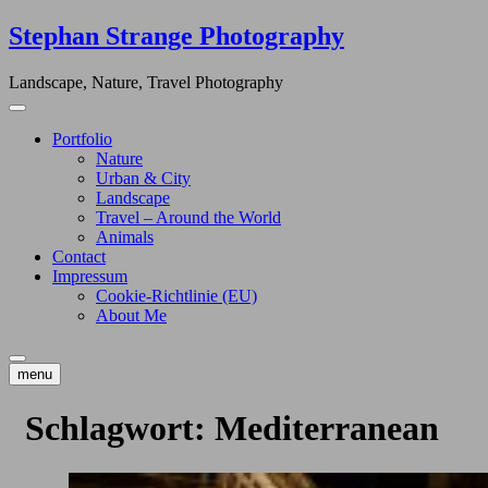
Skip
Stephan Strange Photography
to
content
Landscape, Nature, Travel Photography
Portfolio
Nature
Urban & City
Landscape
Travel – Around the World
Animals
Contact
Impressum
Cookie-Richtlinie (EU)
About Me
menu
Schlagwort:
Mediterranean