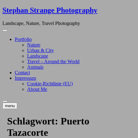
Skip
Stephan Strange Photography
to
content
Landscape, Nature, Travel Photography
Portfolio
Nature
Urban & City
Landscape
Travel – Around the World
Animals
Contact
Impressum
Cookie-Richtlinie (EU)
About Me
menu
Schlagwort:
Puerto
Tazacorte