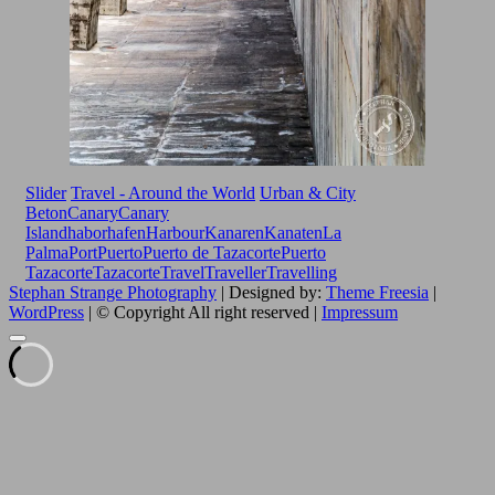
Slider
Travel - Around the World
Urban & City
Beton
Canary
Canary
Island
habor
hafen
Harbour
Kanaren
Kanaten
La
Palma
Port
Puerto
Puerto de Tazacorte
Puerto
Tazacorte
Tazacorte
Travel
Traveller
Travelling
Stephan Strange Photography
| Designed by:
Theme Freesia
|
WordPress
| © Copyright All right reserved |
Impressum