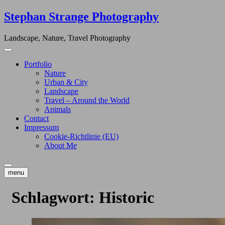
Skip
Stephan Strange Photography
to
content
Landscape, Nature, Travel Photography
Portfolio
Nature
Urban & City
Landscape
Travel – Around the World
Animals
Contact
Impressum
Cookie-Richtlinie (EU)
About Me
menu
Schlagwort:
Historic