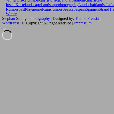
Winter
Historic
historical
Historisch
Jandia
Kanaren
Kanarische
Inseln
Küste
landscape
Landscapephotography
Landschaft
landschafts
Rumors
past
Playa
ruine
Ruins
rumors
Seascape
spain
Spanien
Strand
Tr
Winter
Stephan Strange Photography
| Designed by:
Theme Freesia
|
WordPress
| © Copyright All right reserved |
Impressum