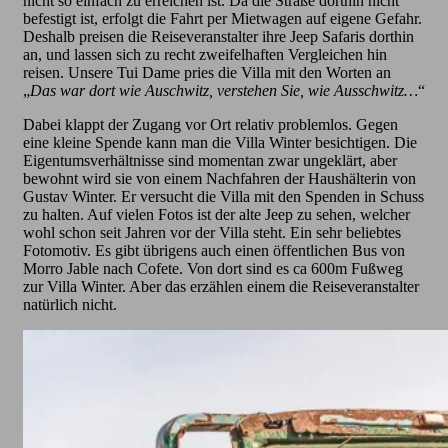
nicht so einfach zu erreichen ist. Da die Straße dorthin nicht
befestigt ist, erfolgt die Fahrt per Mietwagen auf eigene Gefahr.
Deshalb preisen die Reiseveranstalter ihre Jeep Safaris dorthin
an, und lassen sich zu recht zweifelhaften Vergleichen hin
reisen. Unsere Tui Dame pries die Villa mit den Worten an
„
Das war dort wie Auschwitz, verstehen Sie, wie Ausschwitz…
“
Dabei klappt der Zugang vor Ort relativ problemlos. Gegen
eine kleine Spende kann man die Villa Winter besichtigen. Die
Eigentumsverhältnisse sind momentan zwar ungeklärt, aber
bewohnt wird sie von einem Nachfahren der Haushälterin von
Gustav Winter. Er versucht die Villa mit den Spenden in Schuss
zu halten. Auf vielen Fotos ist der alte Jeep zu sehen, welcher
wohl schon seit Jahren vor der Villa steht. Ein sehr beliebtes
Fotomotiv. Es gibt übrigens auch einen öffentlichen Bus von
Morro Jable nach Cofete. Von dort sind es ca 600m Fußweg
zur Villa Winter. Aber das erzählen einem die Reiseveranstalter
natürlich nicht.