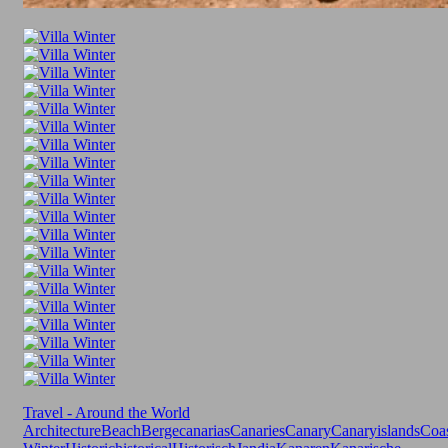
Travel - Around the World
Architecture
Beach
Berge
canarias
Canaries
Canary
Canaryislands
Coa