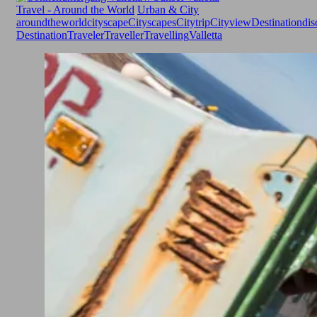
Travel - Around the World
Urban & City
aroundtheworld
cityscape
Cityscapes
Citytrip
Cityview
Destination
dis
Destination
Traveler
Traveller
Travelling
Valletta