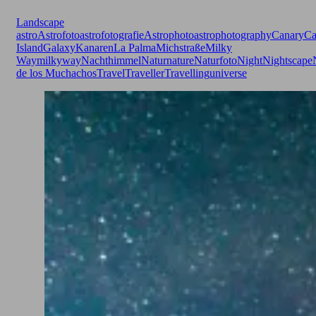
Landscape
astro
Astrofoto
astrofotografie
Astrophoto
astrophotography
Canary
Ca
Island
Galaxy
Kanaren
La Palma
Michstraße
Milky
Way
milkyway
Nachthimmel
Natur
nature
Naturfoto
Night
Nightscape
de los Muchachos
Travel
Traveller
Travelling
universe