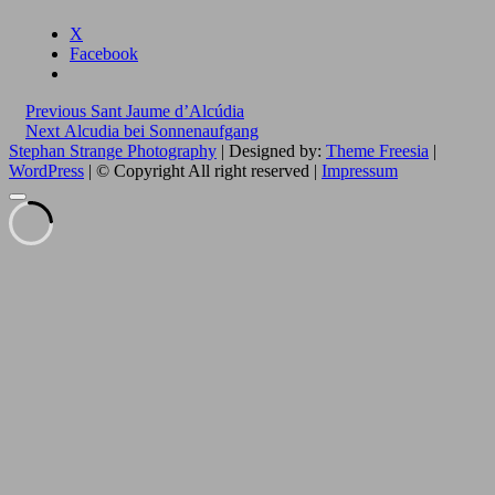
X
Facebook
Beitragsnavigation
Previous
Previous
Sant Jaume d’Alcúdia
Next
post:
Next
Alcudia bei Sonnenaufgang
post:
Stephan Strange Photography
| Designed by:
Theme Freesia
|
WordPress
| © Copyright All right reserved |
Impressum