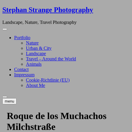
Skip
Stephan Strange Photography
to
content
Landscape, Nature, Travel Photography
Portfolio
Nature
Urban & City
Landscape
Travel – Around the World
Animals
Contact
Impressum
Cookie-Richtlinie (EU)
About Me
menu
Roque de los Muchachos
Milchstraße