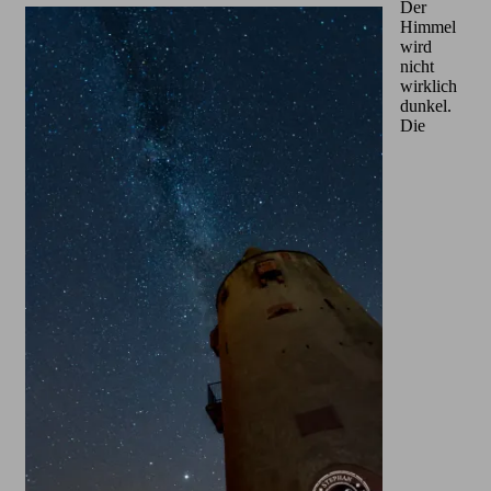
Der
Himmel
wird
nicht
wirklich
dunkel.
Die