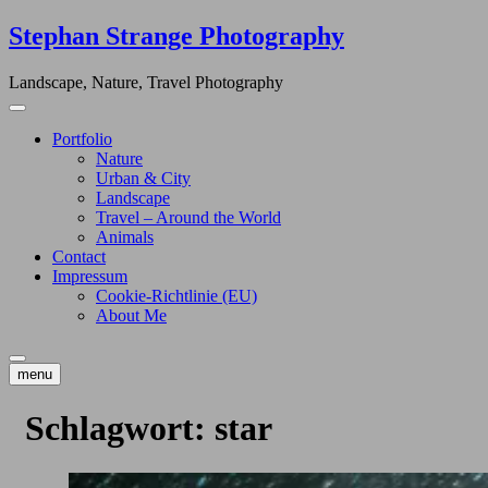
Skip
Stephan Strange Photography
to
content
Landscape, Nature, Travel Photography
Portfolio
Nature
Urban & City
Landscape
Travel – Around the World
Animals
Contact
Impressum
Cookie-Richtlinie (EU)
About Me
menu
Schlagwort:
star