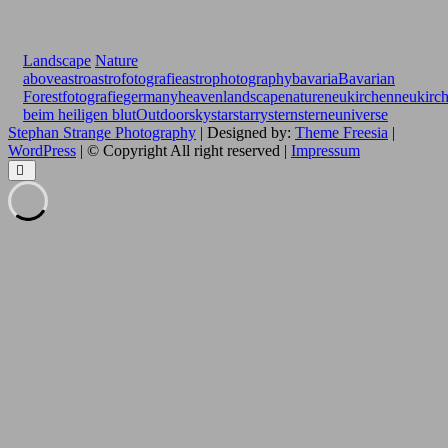
Landscape
Nature
above
astro
astrofotografie
astrophotography
bavaria
Bavarian
Forest
fotografie
germany
heaven
landscape
nature
neukirchen
neukirc
beim heiligen blut
Outdoor
sky
star
starry
stern
sterne
universe
Stephan Strange Photography
| Designed by:
Theme Freesia
|
WordPress
| © Copyright All right reserved |
Impressum