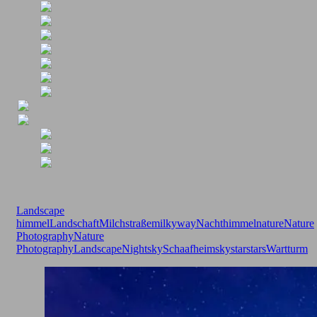
Landscape
himmel
Landschaft
Milchstraße
milkyway
Nachthimmel
nature
Nature
Photography
Nature
PhotographyLandscape
Nightsky
Schaafheim
sky
star
stars
Wartturm