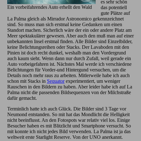
es sehr schön
Ein vorbeifahrendes Auto erhellt den Wald
das potentiell
gute Plätze auf
La Palma gleich als Mirrador Astronomico gekennzeichnet
sind. So muss man sich erstmal keine Gedanken um einen
Standort machen. Sicherlich wäre der ein oder andere Platz am
Meer spektakulärer gewesen. Aber auch den muß man auf einer
unbekannten Insel erstmal finden. Alle Bilder sind Einzelbilder,
keine Belichtungsreihen oder Stacks. Der Lavaboden mit den
Pinien ist doch recht dunkel, weshalb man den Vordergrund
auch kaum sieht. Wenn dann nur durch Zufall, weil gerade ein
Auto vorbeigefahren ist. Nächstes Mal werde ich verschiedene
Belichtungen für Vorder-und Hintergund versuchen, um die
Details noch mehr raus zu arbeiten. Mitlerweile habe ich auch
schon mit Stacks in
Sequator
experimentiert, um weniger
Rauschen in den Bildern zu haben. Aber leider habe ich auf La
Palma nicht die passenden Bildsequenzen von der Milchstraße
dafür gemacht.
Terminlich hatte ich auch Glück. Die Bilder sind 3 Tage vor
Neumond entstanden. So mit hat das Mondlicht die Helligkeit
nicht beeinflusst. An den Fotospots war relativ viel los. Einige
Besucher haben es mit Blitzlicht und Smartphone versucht. So
mit konnte ich nicht jedes Bild verwenden. La Palma ist ja das
weltweit erste Starlight Reserve. Von der UNO anerkannt.