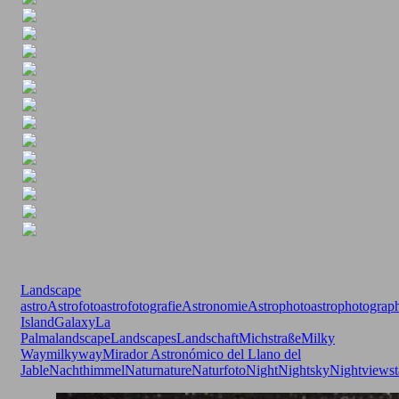
Landscape
astro
Astrofoto
astrofotografie
Astronomie
Astrophoto
astrophotograp
Island
Galaxy
La
Palma
landscape
Landscapes
Landschaft
Michstraße
Milky
Way
milkyway
Mirador Astronómico del Llano del
Jable
Nachthimmel
Natur
nature
Naturfoto
Night
Nightsky
Nightview
st