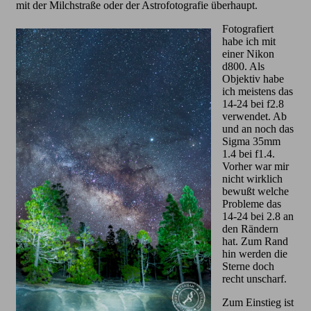
mit der Milchstraße oder der Astrofotografie überhaupt.
Fotografiert
habe ich mit
einer Nikon
d800. Als
Objektiv habe
ich meistens das
14-24 bei f2.8
verwendet. Ab
und an noch das
Sigma 35mm
1.4 bei f1.4.
Vorher war mir
nicht wirklich
bewußt welche
Probleme das
14-24 bei 2.8 an
den Rändern
hat. Zum Rand
hin werden die
Sterne doch
recht unscharf.
Zum Einstieg ist