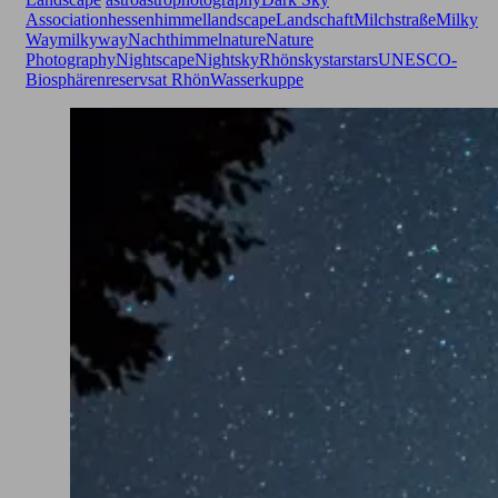
Association
hessen
himmel
landscape
Landschaft
Milchstraße
Milky
Way
milkyway
Nachthimmel
nature
Nature
Photography
Nightscape
Nightsky
Rhön
sky
star
stars
UNESCO-
Biosphärenreservsat Rhön
Wasserkuppe