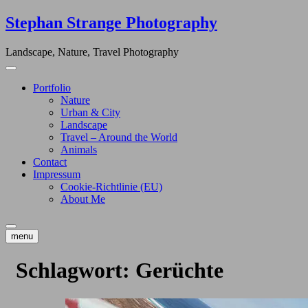
Skip
Stephan Strange Photography
to
content
Landscape, Nature, Travel Photography
Portfolio
Nature
Urban & City
Landscape
Travel – Around the World
Animals
Contact
Impressum
Cookie-Richtlinie (EU)
About Me
menu
Schlagwort:
Gerüchte