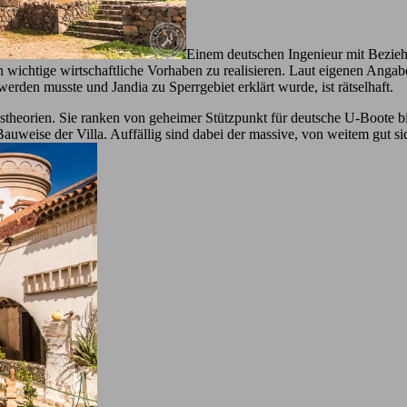
Einem deutschen Ingenieur mit Beziehu
wichtige wirtschaftliche Vorhaben zu realisieren. Laut eigenen Angabe
den musste und Jandia zu Sperrgebiet erklärt wurde, ist rätselhaft.
theorien. Sie ranken von geheimer Stützpunkt für deutsche U-Boote bi
weise der Villa. Auffällig sind dabei der massive, von weitem gut si