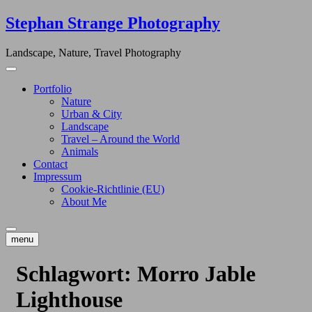
Skip
Stephan Strange Photography
to
content
Landscape, Nature, Travel Photography
Portfolio
Nature
Urban & City
Landscape
Travel – Around the World
Animals
Contact
Impressum
Cookie-Richtlinie (EU)
About Me
menu
Schlagwort:
Morro Jable
Lighthouse