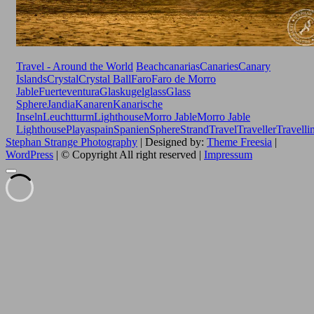
Travel - Around the World
Beach
canarias
Canaries
Canary
Islands
Crystal
Crystal Ball
Faro
Faro de Morro
Jable
Fuerteventura
Glaskugel
glass
Glass
Sphere
Jandia
Kanaren
Kanarische
Inseln
Leuchtturm
Lighthouse
Morro Jable
Morro Jable
Lighthouse
Playa
spain
Spanien
Sphere
Strand
Travel
Traveller
Travelli
Stephan Strange Photography
| Designed by:
Theme Freesia
|
WordPress
| © Copyright All right reserved |
Impressum