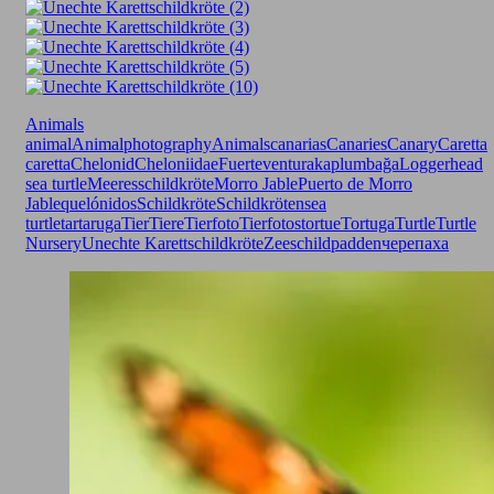
Animals
animal
Animalphotography
Animals
canarias
Canaries
Canary
Caretta
caretta
Chelonid
Cheloniidae
Fuerteventura
kaplumbağa
Loggerhead
sea turtle
Meeresschildkröte
Morro Jable
Puerto de Morro
Jable
quelónidos
Schildkröte
Schildkröten
sea
turtle
tartaruga
Tier
Tiere
Tierfoto
Tierfotos
tortue
Tortuga
Turtle
Turtle
Nursery
Unechte Karettschildkröte
Zeeschildpadden
черепаха