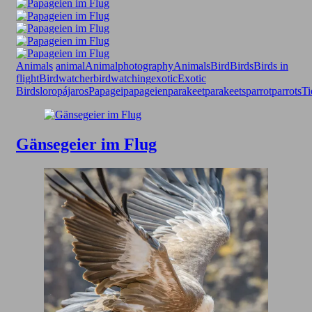
Animals
animal
Animalphotography
Animals
Bird
Birds
Birds in
flight
Birdwatcher
birdwatching
exotic
Exotic
Birds
loro
pájaros
Papagei
papageien
parakeet
parakeets
parrot
parrots
Ti
Gänsegeier im Flug