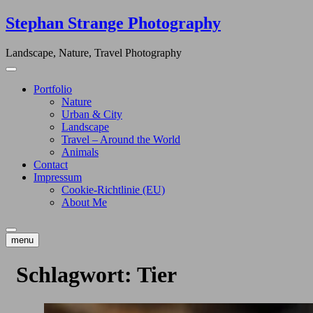
Skip
Stephan Strange Photography
to
content
Landscape, Nature, Travel Photography
Portfolio
Nature
Urban & City
Landscape
Travel – Around the World
Animals
Contact
Impressum
Cookie-Richtlinie (EU)
About Me
menu
Schlagwort:
Tier