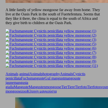
A little family of yellow mongoose far away from home. They
live at the Oasis Park in the south of Fuertefentura. Seems that
they like it there, the clima is equal to the south of Africa and
they give birth to children at the Oasis Park.
Animals
animal
Animalphotography
Animals
Cynictis
penicillata
Fuchsmanguste
Gul mangust
mangouste
jaune
mangusta
gialla
Manguste
Mangusten
mongoose
Tier
Tiere
Tierfoto
Tierfotos
vosm
mongoose
zoo
Κίτρινη μαγκούστα