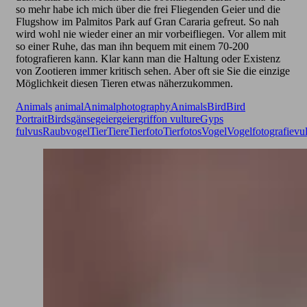
so mehr habe ich mich über die frei Fliegenden Geier und die
Flugshow im Palmitos Park auf Gran Cararia gefreut. So nah
wird wohl nie wieder einer an mir vorbeifliegen. Vor allem mit
so einer Ruhe, das man ihn bequem mit einem 70-200
fotografieren kann. Klar kann man die Haltung oder Existenz
von Zootieren immer kritisch sehen. Aber oft sie Sie die einzige
Möglichkeit diesen Tieren etwas näherzukommen.
Animals
animal
Animalphotography
Animals
Bird
Bird
Portrait
Birds
gänsegeier
geier
griffon vulture
Gyps
fulvus
Raubvogel
Tier
Tiere
Tierfoto
Tierfotos
Vogel
Vogelfotografie
vul