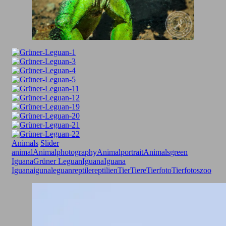
Animals
Slider
animal
Animalphotography
Animalportrait
Animals
green
Iguana
Grüner Leguan
Iguana
Iguana
Iguana
iguna
leguan
reptilereptilien
Tier
Tiere
Tierfoto
Tierfotos
zoo