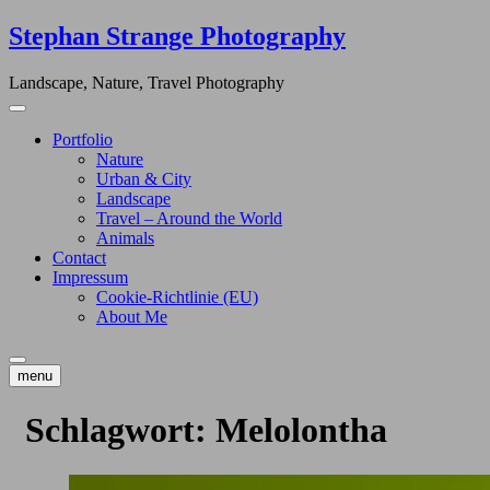
Skip
Stephan Strange Photography
to
content
Landscape, Nature, Travel Photography
Portfolio
Nature
Urban & City
Landscape
Travel – Around the World
Animals
Contact
Impressum
Cookie-Richtlinie (EU)
About Me
menu
Schlagwort:
Melolontha