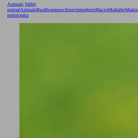
Animals
Slider
animal
Animals
Bug
Bugs
insect
Insects
insekten
Macro
Maikäfer
Makr
melolontha