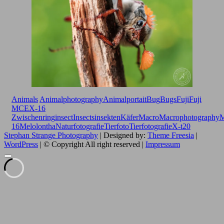
Animals
Animalphotography
Animalportait
Bug
Bugs
Fuji
Fuji
MCEX-16
Zwischenring
insect
Insects
insekten
Käfer
Macro
Macrophotography
M
16
Melolontha
Naturfotografie
Tierfoto
Tierfotografie
X-t20
Stephan Strange Photography
| Designed by:
Theme Freesia
|
WordPress
| © Copyright All right reserved |
Impressum