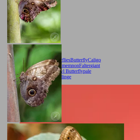
Animals
Banaenfalter
Butterflies
Butterfly
Caligo
Memnon
Caligo telamonius memnon
Falter
giant
owl
insect
Insects
insekten
Owl Butterfly
pale
owl
Schmetterling
Schmetterlinge