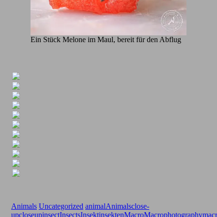
Ein Stück Melone im Maul, bereit für den Abflug
Animals
Uncategorized
animal
Animals
close-
up
closeup
insect
Insects
Insekt
insekten
Macro
Macrophotography
macr