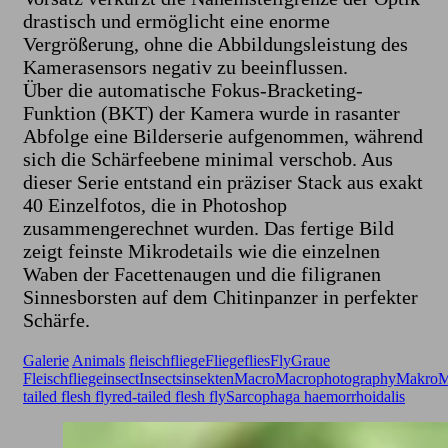
drastisch und ermöglicht eine enorme
Vergrößerung, ohne die Abbildungsleistung des
Kamerasensors negativ zu beeinflussen.
​Über die automatische Fokus-Bracketing-
Funktion (BKT) der Kamera wurde in rasanter
Abfolge eine Bilderserie aufgenommen, während
sich die Schärfeebene minimal verschob. Aus
dieser Serie entstand ein präziser Stack aus exakt
40 Einzelfotos, die in Photoshop
zusammengerechnet wurden. Das fertige Bild
zeigt feinste Mikrodetails wie die einzelnen
Waben der Facettenaugen und die filigranen
Sinnesborsten auf dem Chitinpanzer in perfekter
Schärfe.
Galerie
Animals
fleischfliege
Fliege
flies
Fly
Graue
Fleischfliege
insect
Insects
insekten
Macro
Macrophotography
Makro
M
tailed flesh fly
red-tailed flesh fly
Sarcophaga haemorrhoidalis