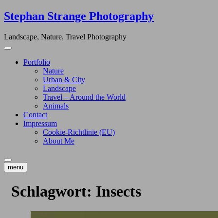
Skip
Stephan Strange Photography
to
content
Landscape, Nature, Travel Photography
Portfolio
Nature
Urban & City
Landscape
Travel – Around the World
Animals
Contact
Impressum
Cookie-Richtlinie (EU)
About Me
menu
Schlagwort:
Insects