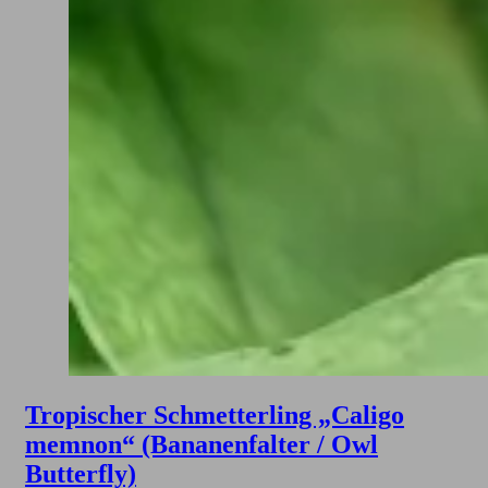
Tropischer Schmetterling „Caligo
memnon“ (Bananenfalter / Owl
Butterfly)