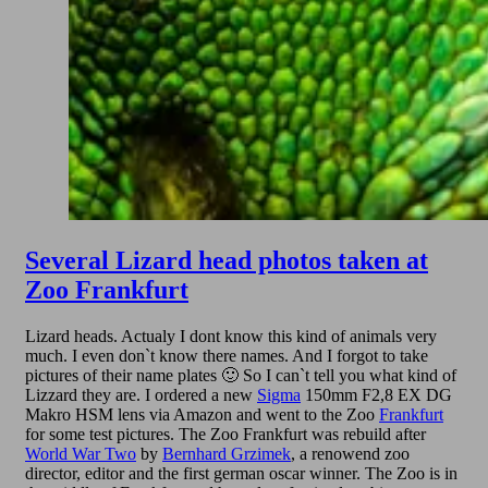
Several Lizard head photos taken at
Zoo Frankfurt
Lizard heads. Actualy I dont know this kind of animals very
much. I even don`t know there names. And I forgot to take
pictures of their name plates 🙂 So I can`t tell you what kind of
Lizzard they are. I ordered a new
Sigma
150mm F2,8 EX DG
Makro HSM lens via Amazon and went to the Zoo
Frankfurt
for some test pictures. The Zoo Frankfurt was rebuild after
World War Two
by
Bernhard Grzimek
, a renowend zoo
director, editor and the first german oscar winner. The Zoo is in