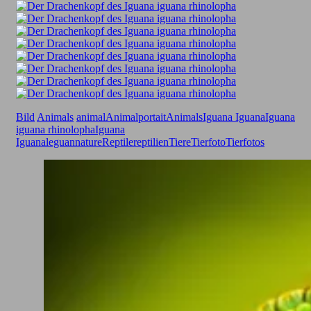
Bild
Animals
animal
Animalportait
Animals
Iguana Iguana
Iguana
iguana rhinolopha
Iguana
Iguanaleguan
nature
Reptile
reptilien
Tiere
Tierfoto
Tierfotos