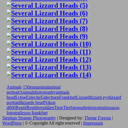
Animals
150mm
animal
animal
portrait
Animalphotography
animals
head
Echse
Eideche
Eidechsen
Frankfurt
Lizzard
lizzard eye
lizzard
portraid
lizzards head
Nikon
d800
Reptil
Reptile
reptilien
Tiere
Tierfotografie
tierportrait
zoo
zoo
fotografie
zoo frankfurt
Stephan Strange Photography
| Designed by:
Theme Freesia
|
WordPress
| © Copyright All right reserved |
Impressum