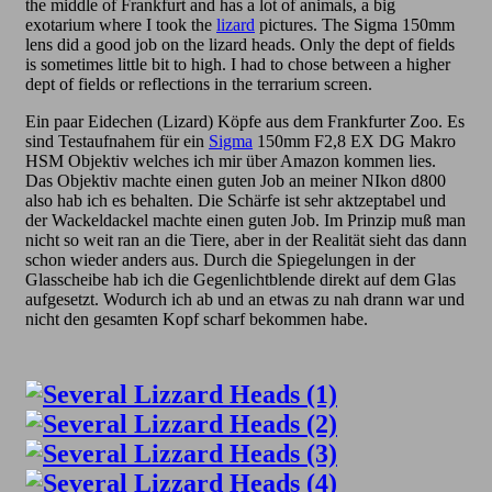
the middle of Frankfurt and has a lot of animals, a big
exotarium where I took the
lizard
pictures. The Sigma 150mm
lens did a good job on the lizard heads. Only the dept of fields
is sometimes little bit to high. I had to chose between a higher
dept of fields or reflections in the terrarium screen.
Ein paar Eidechen (Lizard) Köpfe aus dem Frankfurter Zoo. Es
sind Testaufnahem für ein
Sigma
150mm F2,8 EX DG Makro
HSM Objektiv welches ich mir über Amazon kommen lies.
Das Objektiv machte einen guten Job an meiner NIkon d800
also hab ich es behalten. Die Schärfe ist sehr aktzeptabel und
der Wackeldackel machte einen guten Job. Im Prinzip muß man
nicht so weit ran an die Tiere, aber in der Realität sieht das dann
schon wieder anders aus. Durch die Spiegelungen in der
Glasscheibe hab ich die Gegenlichtblende direkt auf dem Glas
aufgesetzt. Wodurch ich ab und an etwas zu nah drann war und
nicht den gesamten Kopf scharf bekommen habe.