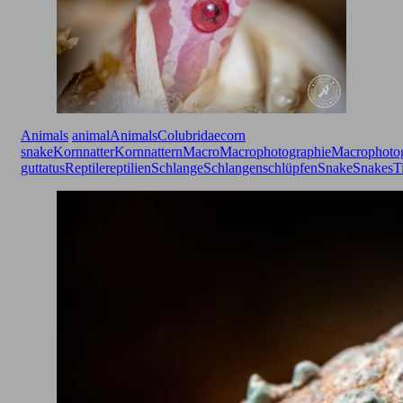
Animals
animal
Animals
Colubridae
corn
snake
Kornnatter
Kornnattern
Macro
Macrophotographie
Macrophoto
guttatus
Reptile
reptilien
Schlange
Schlangen
schlüpfen
Snake
Snakes
T