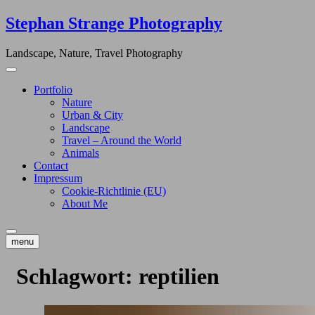
Skip
Stephan Strange Photography
to
content
Landscape, Nature, Travel Photography
Portfolio
Nature
Urban & City
Landscape
Travel – Around the World
Animals
Contact
Impressum
Cookie-Richtlinie (EU)
About Me
menu
Schlagwort:
reptilien