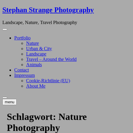
Skip
Stephan Strange Photography
to
content
Landscape, Nature, Travel Photography
Portfolio
Nature
Urban & City
Landscape
Travel – Around the World
Animals
Contact
Impressum
Cookie-Richtlinie (EU)
About Me
menu
Schlagwort:
Nature
Photography