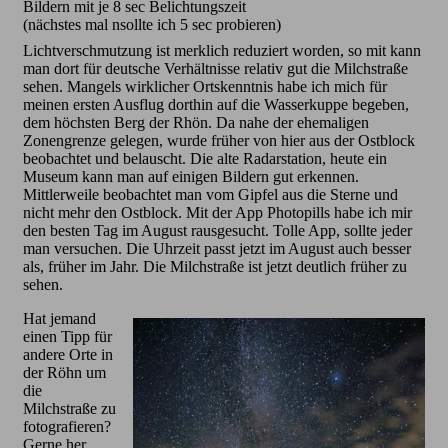
Bildern mit je 8 sec Belichtungszeit
(nächstes mal nsollte ich 5 sec probieren)
Lichtverschmutzung ist merklich reduziert worden, so mit kann
man dort für deutsche Verhältnisse relativ gut die Milchstraße
sehen. Mangels wirklicher Ortskenntnis habe ich mich für
meinen ersten Ausflug dorthin auf die Wasserkuppe begeben,
dem höchsten Berg der Rhön. Da nahe der ehemaligen
Zonengrenze gelegen, wurde früher von hier aus der Ostblock
beobachtet und belauscht. Die alte Radarstation, heute ein
Museum kann man auf einigen Bildern gut erkennen.
Mittlerweile beobachtet man vom Gipfel aus die Sterne und
nicht mehr den Ostblock. Mit der App Photopills habe ich mir
den besten Tag im August rausgesucht. Tolle App, sollte jeder
man versuchen. Die Uhrzeit passt jetzt im August auch besser
als, früher im Jahr. Die Milchstraße ist jetzt deutlich früher zu
sehen.
Hat jemand
einen Tipp für
andere Orte in
der Röhn um
die
Milchstraße zu
fotografieren?
Gerne her