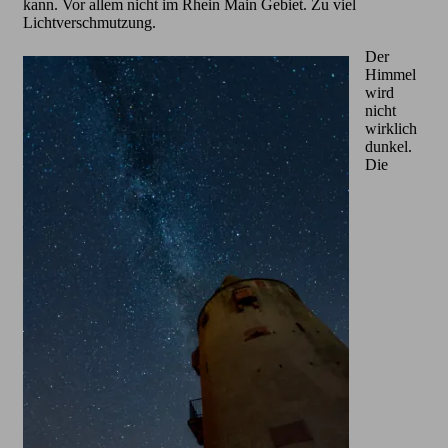
kann. Vor allem nicht im Rhein Main Gebiet. Zu viel
Lichtverschmutzung.
Der
Himmel
wird
nicht
wirklich
dunkel.
Die