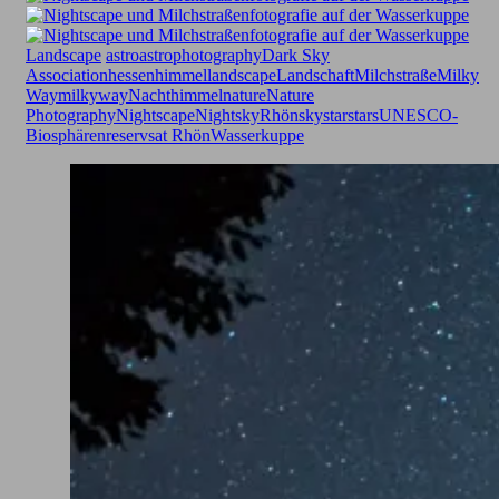
Landscape
astro
astrophotography
Dark Sky
Association
hessen
himmel
landscape
Landschaft
Milchstraße
Milky
Way
milkyway
Nachthimmel
nature
Nature
Photography
Nightscape
Nightsky
Rhön
sky
star
stars
UNESCO-
Biosphärenreservsat Rhön
Wasserkuppe