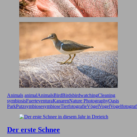
Animals
animal
Animals
Bird
Birds
birdwatching
Cleaning
symbiosis
Fuerteventura
Kanaren
Nature Photography
Oasis
Park
Putzsymbiose
symbiose
Tierfotografie
Vögel
Vogel
Vogelfotograf
Der erste Schnee