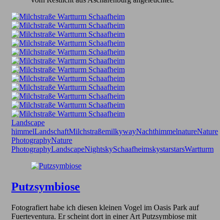
Landscape
himmel
Landschaft
Milchstraße
milkyway
Nachthimmel
nature
Nature
Photography
Nature
PhotographyLandscape
Nightsky
Schaafheim
sky
star
stars
Wartturm
Putzsymbiose
Fotografiert habe ich diesen kleinen Vogel im Oasis Park auf
Fuerteventura. Er scheint dort in einer Art Putzsymbiose mit