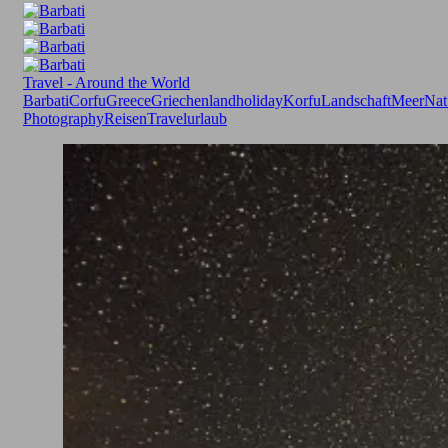
Travel - Around the World
Barbati
Corfu
Greece
Griechenland
holiday
Korfu
Landschaft
Meer
Nat
Photography
Reisen
Travel
urlaub