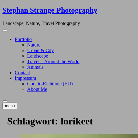
Skip
Stephan Strange Photography
to
content
Landscape, Nature, Travel Photography
Portfolio
Nature
Urban & City
Landscape
Travel – Around the World
Animals
Contact
Impressum
Cookie-Richtlinie (EU)
About Me
menu
Schlagwort:
lorikeet