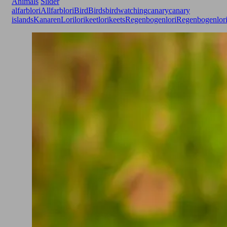
Animals
Slider
alfarblori
Allfarblori
Bird
Birds
birdwatching
canarycanary
islands
Kanaren
Lori
lorikeet
lorikeets
Regenbogenlori
Regenbogenlori