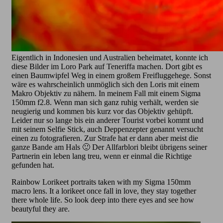
Eigentlich in Indonesien und Australien beheimatet, konnte ich
diese Bilder im Loro Park auf Teneriffa machen. Dort gibt es
einen Baumwipfel Weg in einem großem Freifluggehege. Sonst
wäre es wahrscheinlich unmöglich sich den Loris mit einem
Makro Objektiv zu nähern. In meinem Fall mit einem Sigma
150mm f2.8. Wenn man sich ganz ruhig verhält, werden sie
neugierig und kommen bis kurz vor das Objektiv gehüpft.
Leider nur so lange bis ein anderer Tourist vorbei kommt und
mit seinem Selfie Stick, auch Deppenzepter genannt versucht
einen zu fotografieren. Zur Strafe hat er dann aber meist die
ganze Bande am Hals 🙂 Der Allfarblori bleibt übrigens seiner
Partnerin ein leben lang treu, wenn er einmal die Richtige
gefunden hat.
Rainbow Lorikeet portraits taken with my Sigma 150mm
macro lens. It a lorikeet once fall in love, they stay together
there whole life. So look deep into there eyes and see how
beautyful they are.