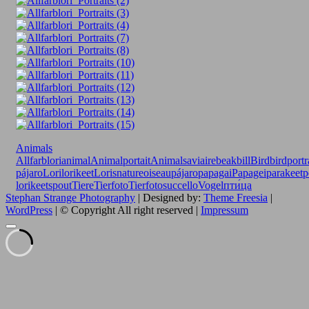
Animals
Allfarblori
animal
Animalportait
Animals
aviaire
beak
bill
Bird
birdportr
pájaro
Lori
lorikeet
Loris
nature
oiseau
pájaro
papagai
Papagei
parakeet
p
lorikeet
spout
Tiere
Tierfoto
Tierfotos
uccello
Vogel
пти́ца
Stephan Strange Photography
| Designed by:
Theme Freesia
|
WordPress
| © Copyright All right reserved |
Impressum