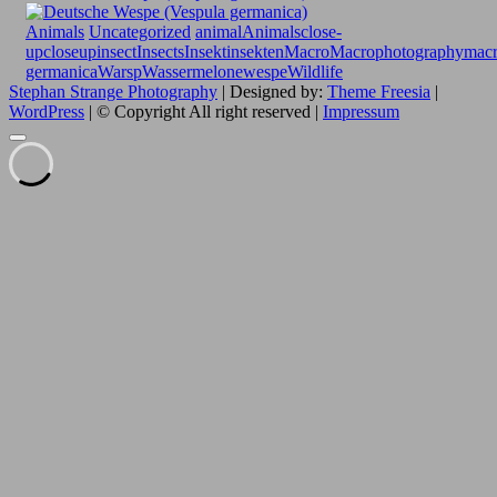
Animals
Uncategorized
animal
Animals
close-
up
closeup
insect
Insects
Insekt
insekten
Macro
Macrophotography
macr
germanica
Warsp
Wassermelone
wespe
Wildlife
Stephan Strange Photography
| Designed by:
Theme Freesia
|
WordPress
| © Copyright All right reserved |
Impressum