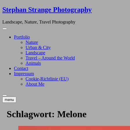
Skip
Stephan Strange Photography
to
content
Landscape, Nature, Travel Photography
Portfolio
Nature
Urban & City
Landscape
Travel – Around the World
Animals
Contact
Impressum
Cookie-Richtlinie (EU)
About Me
menu
Schlagwort:
Melone