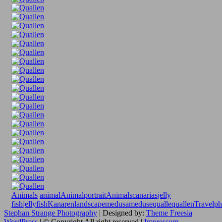
Animals
animal
Animalportrait
Animals
canarias
jelly
fish
jellyfish
Kanaren
landscape
medusa
meduse
qualle
quallen
Travelp
Stephan Strange Photography
| Designed by:
Theme Freesia
|
WordPress
| © Copyright All right reserved |
Impressum