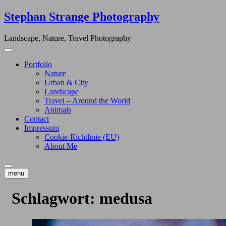
Skip
Stephan Strange Photography
to
content
Landscape, Nature, Travel Photography
Portfolio
Nature
Urban & City
Landscape
Travel – Around the World
Animals
Contact
Impressum
Cookie-Richtlinie (EU)
About Me
menu
Schlagwort:
medusa