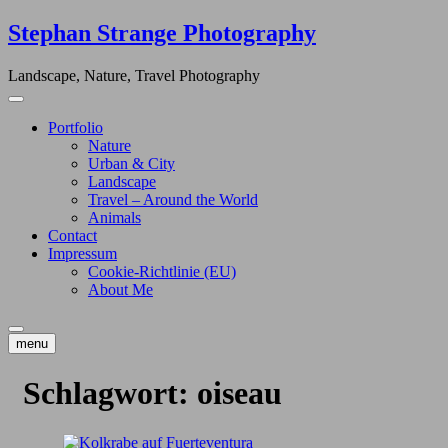
Skip
Stephan Strange Photography
to
content
Landscape, Nature, Travel Photography
Portfolio
Nature
Urban & City
Landscape
Travel – Around the World
Animals
Contact
Impressum
Cookie-Richtlinie (EU)
About Me
menu
Schlagwort:
oiseau