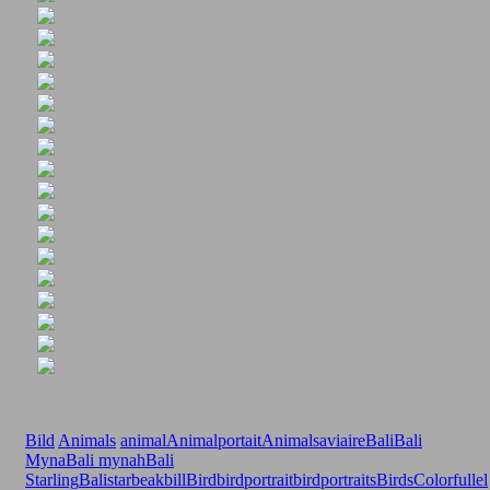
Bild
Animals
animal
Animalportait
Animals
aviaire
Bali
Bali
Myna
Bali mynah
Bali
Starling
Balistar
beak
bill
Bird
birdportrait
birdportraits
Birds
Colorfull
el