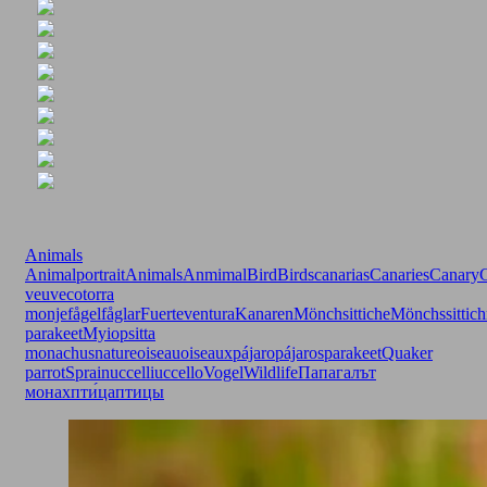
Animals
Animalportrait
Animals
Anmimal
Bird
Birds
canarias
Canaries
Canary
veuve
cotorra
monje
fågel
fåglar
Fuerteventura
Kanaren
Mönchsittiche
Mönchssittich
parakeet
Myiopsitta
monachus
nature
oiseau
oiseaux
pájaro
pájaros
parakeet
Quaker
parrot
Sprain
uccelli
uccello
Vogel
Wildlife
Папагалът
монах
пти́ца
птицы