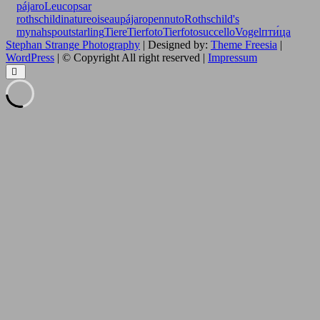
pájaro
Leucopsar
rothschildi
nature
oiseau
pájaro
pennuto
Rothschild's
mynah
spout
starling
Tiere
Tierfoto
Tierfotos
uccello
Vogel
пти́ца
Stephan Strange Photography
| Designed by:
Theme Freesia
|
WordPress
| © Copyright All right reserved |
Impressum