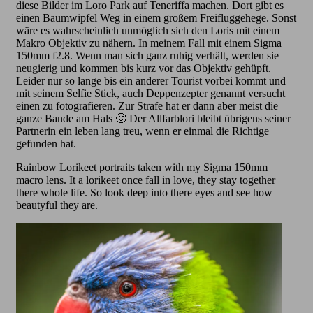
diese Bilder im Loro Park auf Teneriffa machen. Dort gibt es
einen Baumwipfel Weg in einem großem Freifluggehege. Sonst
wäre es wahrscheinlich unmöglich sich den Loris mit einem
Makro Objektiv zu nähern. In meinem Fall mit einem Sigma
150mm f2.8. Wenn man sich ganz ruhig verhält, werden sie
neugierig und kommen bis kurz vor das Objektiv gehüpft.
Leider nur so lange bis ein anderer Tourist vorbei kommt und
mit seinem Selfie Stick, auch Deppenzepter genannt versucht
einen zu fotografieren. Zur Strafe hat er dann aber meist die
ganze Bande am Hals 🙂 Der Allfarblori bleibt übrigens seiner
Partnerin ein leben lang treu, wenn er einmal die Richtige
gefunden hat.
Rainbow Lorikeet portraits taken with my Sigma 150mm
macro lens. It a lorikeet once fall in love, they stay together
there whole life. So look deep into there eyes and see how
beautyful they are.