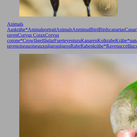
Animals
Aaskrähe*
Animalportrait
Animals
Anmimal
Bird
Birds
canarias
Canar
raven
Corvus Corax
Corvus
corone*
Crow
fågel
fåglar
Fuerteventura
Kanaren
Kolkrabe
Krähe*
nat
raven
oiseau
oiseaux
pájaro
pájaros
Rabe
Rabenkrähe*
Raven
uccelli
uc