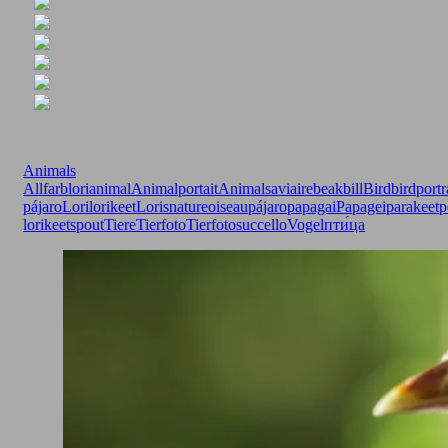
Animals
Allfarblori
animal
Animalportait
Animals
aviaire
beak
bill
Bird
birdportr
pájaro
Lori
lorikeet
Loris
nature
oiseau
pájaro
papagai
Papagei
parakeet
p
lorikeet
spout
Tiere
Tierfoto
Tierfotos
uccello
Vogel
пти́ца