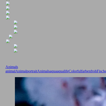
Animals
animal
Animalportrait
Animals
aqua
aqualife
Colorful
farbenfroh
Fisch