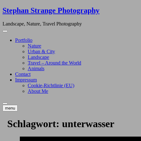
Skip
Stephan Strange Photography
to
content
Landscape, Nature, Travel Photography
Portfolio
Nature
Urban & City
Landscape
Travel – Around the World
Animals
Contact
Impressum
Cookie-Richtlinie (EU)
About Me
menu
Schlagwort:
unterwasser