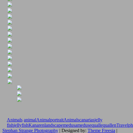
Animals
animal
Animalportrait
Animals
canarias
jelly
fish
jellyfish
Kanaren
landscape
medusa
meduse
qualle
quallen
Travelp
Stephan Strange Photography
| Designed by:
Theme Freesia
|