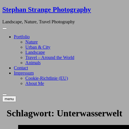
Skip
Stephan Strange Photography
to
content
Landscape, Nature, Travel Photography
Portfolio
Nature
Urban & City
Landscape
Travel – Around the World
Animals
Contact
Impressum
Cookie-Richtlinie (EU)
About Me
menu
Schlagwort:
Unterwasserwelt