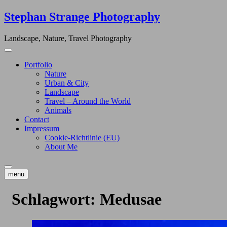
Skip
Stephan Strange Photography
to
content
Landscape, Nature, Travel Photography
Portfolio
Nature
Urban & City
Landscape
Travel – Around the World
Animals
Contact
Impressum
Cookie-Richtlinie (EU)
About Me
menu
Schlagwort:
Medusae