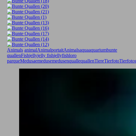
Animals
animal
Animalportait
Animals
aqua
aquarium
bunte
quallen
Fish
jelly
jelly fish
jellyfish
loro
parque
Medusae
meduse
medusen
qualle
quallen
Tiere
Tierfoto
Tierfoto