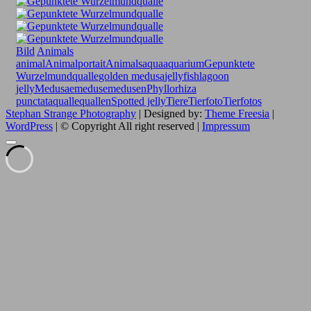
Bild
Animals
animal
Animalportait
Animals
aqua
aquarium
Gepunktete
Wurzelmundqualle
golden medusa
jellyfish
lagoon
jelly
Medusae
meduse
medusen
Phyllorhiza
punctata
qualle
quallen
Spotted jelly
Tiere
Tierfoto
Tierfotos
Stephan Strange Photography
| Designed by:
Theme Freesia
|
WordPress
| © Copyright All right reserved |
Impressum