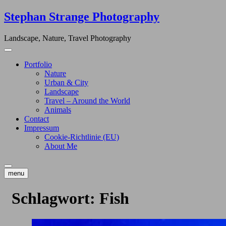
Skip
Stephan Strange Photography
to
content
Landscape, Nature, Travel Photography
Portfolio
Nature
Urban & City
Landscape
Travel – Around the World
Animals
Contact
Impressum
Cookie-Richtlinie (EU)
About Me
menu
Schlagwort:
Fish