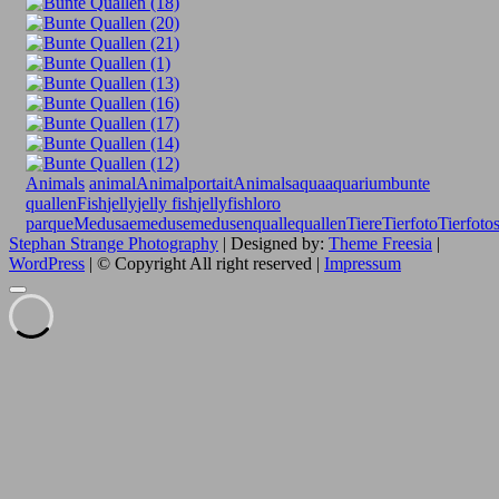
Animals
animal
Animalportait
Animals
aqua
aquarium
bunte
quallen
Fish
jelly
jelly fish
jellyfish
loro
parque
Medusae
meduse
medusen
qualle
quallen
Tiere
Tierfoto
Tierfoto
Stephan Strange Photography
| Designed by:
Theme Freesia
|
WordPress
| © Copyright All right reserved |
Impressum