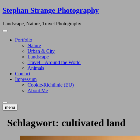
Skip
Stephan Strange Photography
to
content
Landscape, Nature, Travel Photography
Portfolio
Nature
Urban & City
Landscape
Travel – Around the World
Animals
Contact
Impressum
Cookie-Richtlinie (EU)
About Me
menu
Schlagwort:
cultivated land