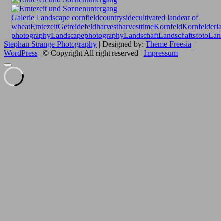
Galerie
Landscape
cornfield
countryside
cultivated land
ear of
wheat
Erntezeit
Getreidefeld
harvest
harvesttime
Kornfeld
Kornfelder
l
photography
Landscapephotography
Landschaft
Landschaftsfoto
Lanf
Stephan Strange Photography
| Designed by:
Theme Freesia
|
WordPress
| © Copyright All right reserved |
Impressum